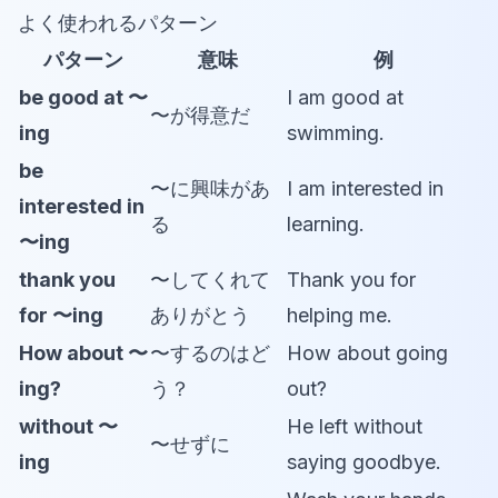
よく使われるパターン
パターン
意味
例
be good at 〜
I am good at
〜が得意だ
ing
swimming.
be
〜に興味があ
I am interested in
interested in
る
learning.
〜ing
thank you
〜してくれて
Thank you for
for 〜ing
ありがとう
helping me.
How about 〜
〜するのはど
How about going
ing?
う？
out?
without 〜
He left without
〜せずに
ing
saying goodbye.