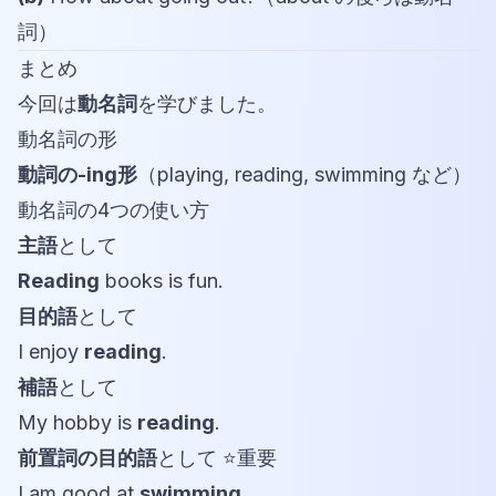
詞）
まとめ
今回は
動名詞
を学びました。
動名詞の形
動詞の-ing形
（playing, reading, swimming など）
動名詞の4つの使い方
主語
として
Reading
books is fun.
目的語
として
I enjoy
reading
.
補語
として
My hobby is
reading
.
前置詞の目的語
として ⭐重要
I am good at
swimming
.