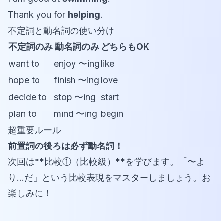
Thank you for
helping
.
不定詞と動名詞の使い分け
不定詞のみ
動名詞のみ
どちらもOK
want to
enjoy 〜ing
like
hope to
finish 〜ing
love
decide to
stop 〜ing
start
plan to
mind 〜ing
begin
超重要ルール
前置詞の後ろは必ず動名詞！
次回は**比較①（比較級）**を学びます。「〜よ
り...だ」という比較表現をマスターしましょう。お
楽しみに！