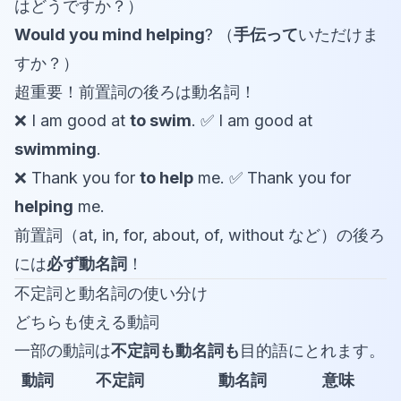
はどうですか？）
Would you mind helping
? （
手伝って
いただけま
すか？）
超重要！前置詞の後ろは動名詞！
❌ I am good at
to swim
. ✅ I am good at
swimming
.
❌ Thank you for
to help
me. ✅ Thank you for
helping
me.
前置詞（at, in, for, about, of, without など）の後ろ
には
必ず動名詞
！
不定詞と動名詞の使い分け
どちらも使える動詞
一部の動詞は
不定詞も動名詞も
目的語にとれます。
動詞
不定詞
動名詞
意味