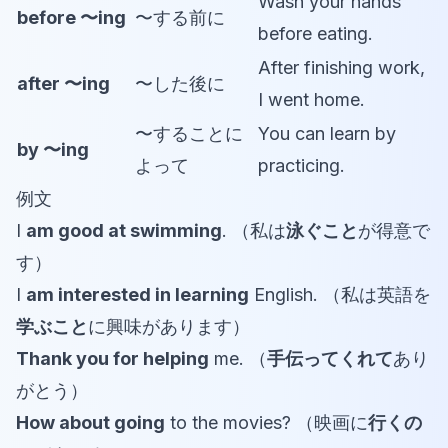
Wash your hands
before 〜ing
〜する前に
before eating.
After finishing work,
after 〜ing
〜した後に
I went home.
〜することに
You can learn by
by 〜ing
よって
practicing.
例文
I
am good at swimming
. （私は
泳ぐこと
が得意で
す）
I
am interested in learning
English. （私は英語を
学ぶこと
に興味があります）
Thank you for helping
me. （
手伝ってくれて
あり
がとう）
How about going
to the movies? （映画に
行くの