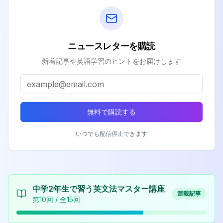
ニュースレターを購読
新着記事や英語学習のヒントをお届けします
無料で購読する
いつでも配信停止できます
中学2年生で習う英文法マスター講座
連載記事
第
10
回 / 全
15
回