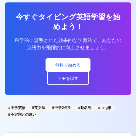
今すぐタイピング英語学習を始
めよう！
科学的に証明された効果的な学習法で、あなたの
英語力を飛躍的に向上させましょう。
無料で始める
デモを試す
#
中学英語
#
英文法
#
中学2年生
#
動名詞
#
-ing形
#
不定詞との違い