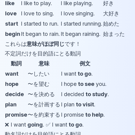
like
I like to play.
I like playing.
好き
love
I love to sing.
I love singing.
大好き
start
I started to run.
I started running.
始めた
begin
It began to rain.
It began raining.
始まった
これらは
意味がほぼ同じ
です！
不定詞だけを目的語にとる動詞
動詞
意味
例文
want
〜したい
I want
to go
.
hope
〜を望む
I hope
to see
you.
decide
〜を決める
I decided
to study
.
plan
〜を計画する
I plan
to visit
.
promise
〜を約束する
I promise
to help
.
❌ I want
going
. ✅ I want
to go
.
動名詞だけを目的語にとる動詞