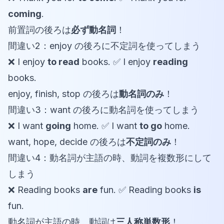
coming
.
前置詞の後ろは
必ず動名詞
！
間違い2：enjoy の後ろに不定詞を使ってしまう
❌ I enjoy
to read
books. ✅ I enjoy
reading
books.
enjoy, finish, stop の後ろは
動名詞のみ
！
間違い3：want の後ろに動名詞を使ってしまう
❌ I want
going
home. ✅ I want
to go
home.
want, hope, decide の後ろは
不定詞のみ
！
間違い4：動名詞が主語の時、動詞を複数形にして
しまう
❌ Reading books
are
fun. ✅ Reading books
is
fun.
動名詞が主語の時、動詞は
三人称単数形
！