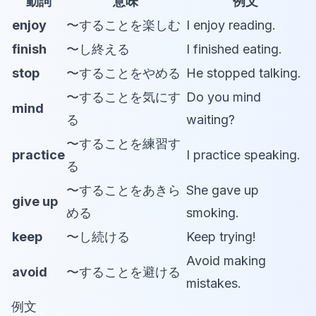
動詞
意味
例文
enjoy
〜することを楽しむ
I enjoy reading.
finish
〜し終える
I finished eating.
stop
〜することをやめる
He stopped talking.
〜することを気にす
Do you mind
mind
る
waiting?
〜することを練習す
practice
I practice speaking.
る
〜することをあきら
She gave up
give up
める
smoking.
keep
〜し続ける
Keep trying!
Avoid making
avoid
〜することを避ける
mistakes.
例文