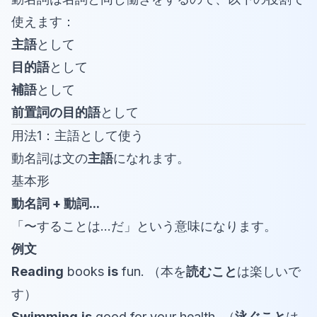
使えます：
主語
として
目的語
として
補語
として
前置詞の目的語
として
用法1：主語として使う
動名詞は文の
主語
になれます。
基本形
動名詞 + 動詞...
「〜することは...だ」という意味になります。
例文
Reading
books
is
fun. （本を
読むこと
は楽しいで
す）
Swimming
is
good for your health. （
泳ぐこと
は