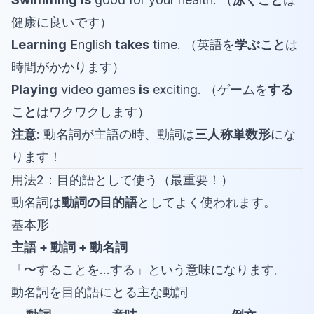
健康に良いです）
Learning
English
takes
time. （英語を
学ぶこと
は
時間がかかります）
Playing
video games
is
exciting. （ゲームを
する
こと
はワクワクします）
注意
: 動名詞が主語の時、動詞は
三人称単数形
にな
ります！
用法2：目的語として使う（最重要！）
動名詞は
動詞の目的語
としてよく使われます。
基本形
主語 + 動詞 + 動名詞
「〜することを...する」という意味になります。
動名詞を目的語にとる主な動詞