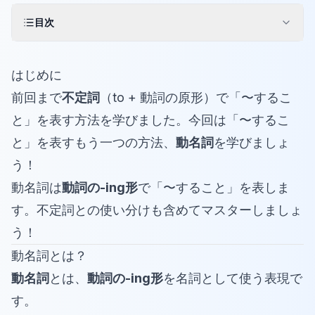
目次
はじめに
前回まで
不定詞
（to + 動詞の原形）で「〜するこ
と」を表す方法を学びました。今回は「〜するこ
と」を表すもう一つの方法、
動名詞
を学びましょ
う！
動名詞は
動詞の-ing形
で「〜すること」を表しま
す。不定詞との使い分けも含めてマスターしましょ
う！
動名詞とは？
動名詞
とは、
動詞の-ing形
を名詞として使う表現で
す。