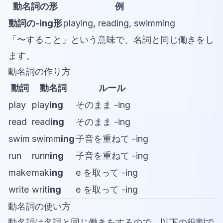
動名詞の形
例
動詞の-ing形
playing, reading, swimming
「〜すること」という意味で、名詞と同じ働きをし
ます。
動名詞の作り方
動詞
動名詞
ルール
play
play
ing
そのまま -ing
read
read
ing
そのまま -ing
swim
swimm
ing
子音を重ねて -ing
run
runn
ing
子音を重ねて -ing
make
mak
ing
e を取って -ing
write
writ
ing
e を取って -ing
動名詞の使い方
動名詞は名詞と同じ働きをするので、以下の役割で