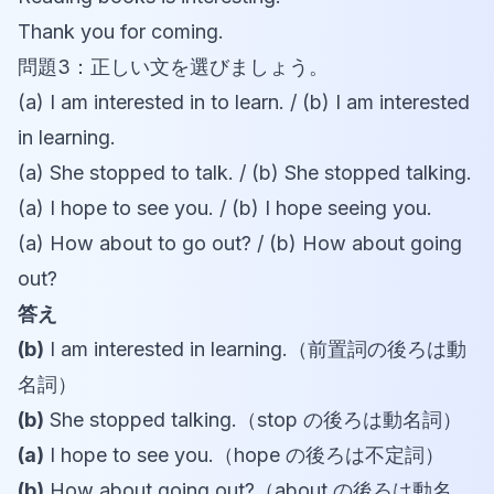
Thank you for coming.
問題3：正しい文を選びましょう。
(a) I am interested in to learn. / (b) I am interested
in learning.
(a) She stopped to talk. / (b) She stopped talking.
(a) I hope to see you. / (b) I hope seeing you.
(a) How about to go out? / (b) How about going
out?
答え
(b)
I am interested in learning.（前置詞の後ろは動
名詞）
(b)
She stopped talking.（stop の後ろは動名詞）
(a)
I hope to see you.（hope の後ろは不定詞）
(b)
How about going out?（about の後ろは動名