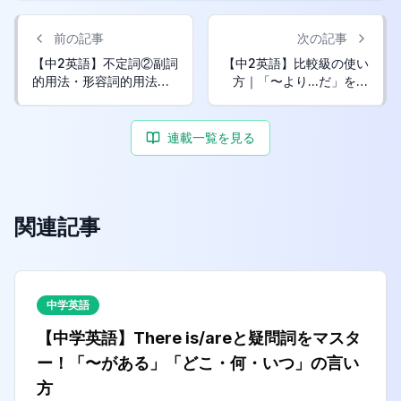
前の記事
次の記事
【中2英語】不定詞②副詞
【中2英語】比較級の使い
的用法・形容詞的用法｜
方｜「〜より...だ」を表
目的と修飾を表す表現
す比較表現
連載一覧を見る
関連記事
中学英語
【中学英語】There is/areと疑問詞をマスタ
ー！「〜がある」「どこ・何・いつ」の言い
方