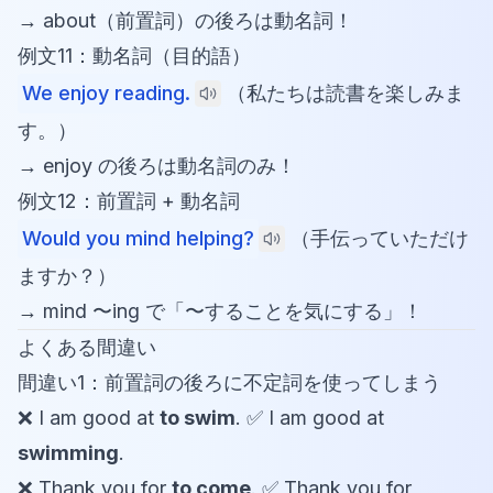
→ about（前置詞）の後ろは動名詞！
例文11：動名詞（目的語）
We enjoy reading.
（私たちは読書を楽しみま
す。）
→ enjoy の後ろは動名詞のみ！
例文12：前置詞 + 動名詞
Would you mind helping?
（手伝っていただけ
ますか？）
→ mind 〜ing で「〜することを気にする」！
よくある間違い
間違い1：前置詞の後ろに不定詞を使ってしまう
❌ I am good at
to swim
. ✅ I am good at
swimming
.
❌ Thank you for
to come
. ✅ Thank you for