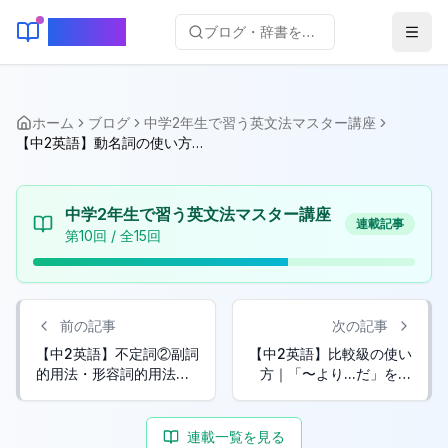
KeyLang
ブログ・辞書を検索...
ホーム
ブログ
中学2年生で習う英文法マスター講座
【中2英語】動名詞の使い方｜〜ingで「〜すること」を表す
中学2年生で習う英文法マスター講座
連載記事
第
10
回 / 全
15
回
前の記事
次の記事
【中2英語】不定詞②副詞
【中2英語】比較級の使い
的用法・形容詞的用法｜
方｜「〜より...だ」を表
目的と修飾を表す表現
す比較表現
連載一覧を見る