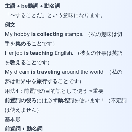
主語 + be動詞 + 動名詞
「〜することだ」という意味になります。
例文
My hobby
is collecting
stamps. （私の趣味は切
手を
集めること
です）
Her job
is teaching
English. （彼女の仕事は英語
を
教えること
です）
My dream
is traveling
around the world. （私の
夢は世界中を
旅行すること
です）
用法4：前置詞の目的語として使う ⭐重要
前置詞の後ろ
には必ず
動名詞
を使います！（不定詞
は使えません）
基本形
前置詞 + 動名詞