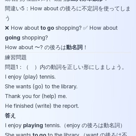
間違い5：How about の後ろに不定詞を使ってしま
う
❌ How about
to go
shopping? ✅ How about
going
shopping?
How about 〜? の後ろは
動名詞
！
練習問題
問題1：（ ）内の動詞を正しい形にしましょう。
I enjoy (play) tennis.
She wants (go) to the library.
Thank you for (help) me.
He finished (write) the report.
答え
I enjoy
playing
tennis.（enjoy の後ろは動名詞）
She wants
to go
to the library.（want の後ろは不