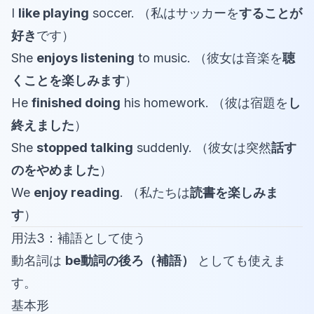
I
like playing
soccer. （私はサッカーを
することが
好き
です）
She
enjoys listening
to music. （彼女は音楽を
聴
くことを楽しみます
）
He
finished doing
his homework. （彼は宿題を
し
終えました
）
She
stopped talking
suddenly. （彼女は突然
話す
のをやめました
）
We
enjoy reading
. （私たちは
読書を楽しみま
す
）
用法3：補語として使う
動名詞は
be動詞の後ろ（補語）
としても使えま
す。
基本形