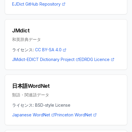
EJDict GitHub Repository
JMdict
和英辞典データ
ライセンス:
CC BY-SA 4.0
JMdict-EDICT Dictionary Project
EDRDG Licence
日本語WordNet
類語・関連語データ
ライセンス:
BSD-style License
Japanese WordNet
Princeton WordNet