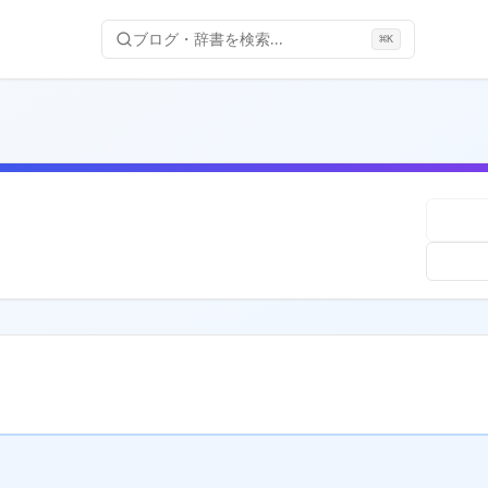
ブログ・辞書を検索...
⌘
K
記号説明