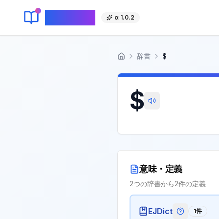
KeyLang
α 1.0.2
辞書
$
ホーム
$
意味・定義
2
つの辞書から
2
件の定義
EJDict
1
件
EJDictの