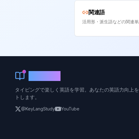
関連語
活用形・派生語などの関連単
KeyLang
タイピングで楽しく英語を学習。あなたの英語力向上を
トします。
@KeyLangStudy
YouTube