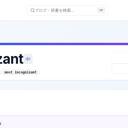
ブログ・辞書を検索...
⌘
K
zant
:
most incognizant
件