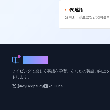
関連語
活用形・派生語などの関連単
KeyLang
タイピングで楽しく英語を学習。あなたの英語力向上を
トします。
@KeyLangStudy
YouTube