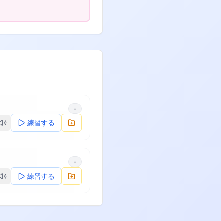
-
練習する
-
練習する