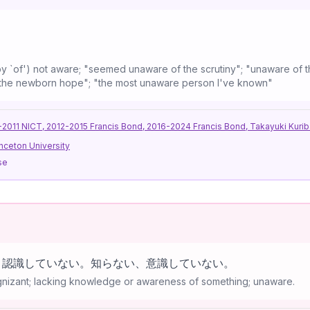
by `of') not aware; "seemed unaware of the scrutiny"; "unaware of
 the newborn hope"; "the most unaware person I've known"
11 NICT, 2012-2015 Francis Bond, 2016-2024 Francis Bond, Takayuki Kurib
nceton University
se
、認識していない。知らない、意識していない。
nizant; lacking knowledge or awareness of something; unaware.