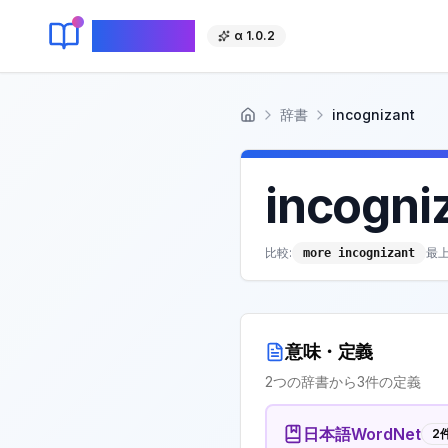
KeyLang
α 1.0.2
辞書
incognizant
ホーム
incogni
比較:
最上
more incognizant
意味・定義
2
つの辞書から
3
件の定義
日本語WordNet
2