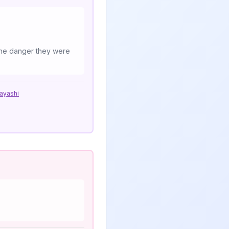
 the danger they were
ayashi