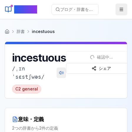
KeyLang
ブログ・辞書を検索...
辞書
incestuous
ホーム
incestuous
確認中...
/
ˌɪn
シェア
ˈsɛstʃwəs
/
C2
general
意味・定義
2
つの辞書から
2
件の定義