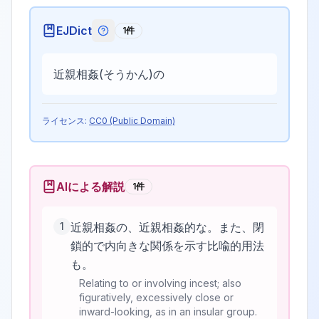
EJDict
1
件
EJDictの記号説明
近親相姦(そうかん)の
ライセンス:
CC0 (Public Domain)
AIによる解説
1
件
1
近親相姦の、近親相姦的な。また、閉
鎖的で内向きな関係を示す比喩的用法
も。
Relating to or involving incest; also
figuratively, excessively close or
inward-looking, as in an insular group.