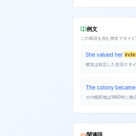
例文
この単語を含む例文でタイピ
She
valued
her
ind
彼女は自立した生活スタ
The
colony
became
その植民地は1960年に独
関連語