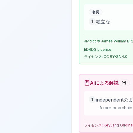
名詞
1
独立な
JMdict © James William BR
EDRDG Licence
ライセンス:
CC BY-SA 4.0
AIによる解説
1
件
1
independe
A rare or archaic
ライセンス:
KeyLang Origina