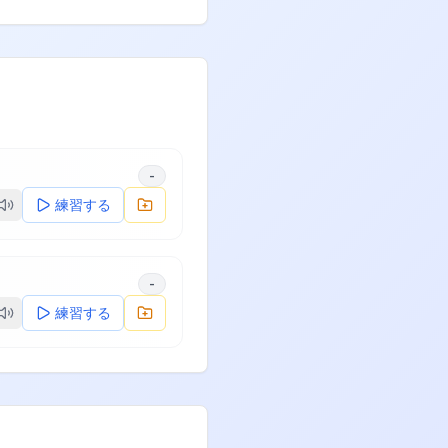
-
練習する
-
練習する