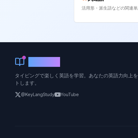
活用形・派生語などの関連単
KeyLang
タイピングで楽しく英語を学習。あなたの英語力向上を
トします。
@KeyLangStudy
YouTube