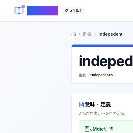
KeyLang
α 1.0.2
辞書
indepedent
ホーム
indeped
複数:
indepedents
意味・定義
2
つの辞書から
2
件の定義
JMdict
1
件