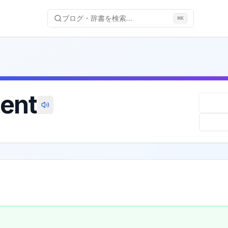
ブログ・辞書を検索...
⌘
K
ent