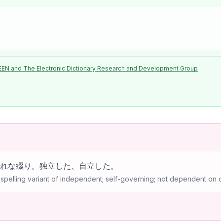
EEN and The Electronic Dictionary Research and Development Group
ntのまれな綴り。独立した、自立した。
 spelling variant of independent; self-governing; not dependent on 
l