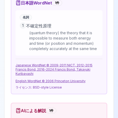
日本語WordNet
1
件
名詞
1
不確定性原理
(quantum theory) the theory that it is
impossible to measure both energy
and time (or position and momentum)
completely accurately at the same time
Japanese WordNet © 2009-2011 NICT, 2012-2015
Francis Bond, 2016-2024 Francis Bond, Takayuki
Kuribayashi
English WordNet © 2006 Princeton University
ライセンス:
BSD-style License
AIによる解説
1
件