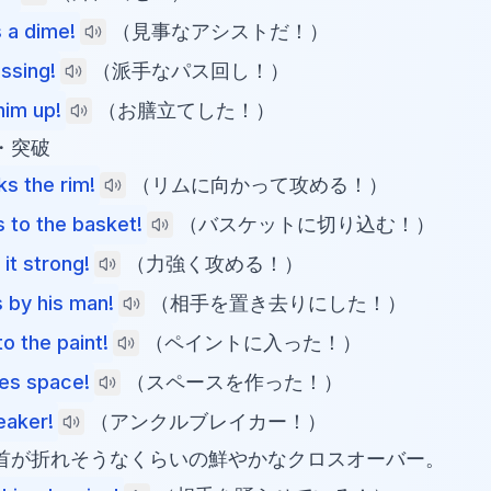
 a dime!
（見事なアシストだ！）
ssing!
（派手なパス回し！）
him up!
（お膳立てした！）
・突破
ks the rim!
（リムに向かって攻める！）
s to the basket!
（バスケットに切り込む！）
it strong!
（力強く攻める！）
 by his man!
（相手を置き去りにした！）
o the paint!
（ペイントに入った！）
es space!
（スペースを作った！）
eaker!
（アンクルブレイカー！）
首が折れそうなくらいの鮮やかなクロスオーバー。