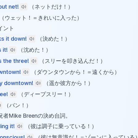
but net!
（ネットだけ！）
（ウェット！＝きれいに入った）
イント
s it down!
（決めた！）
 it!
（沈めた！）
s the three!
（スリーを叩き込んだ！）
wntown!
（ダウンタウンから！＝遠くから）
y downtown!
（遥か彼方から！）
ee!
（ディープスリー！）
（バン！）
者Mike Breenの決め台詞。
ing it!
（彼は調子に乗っている！）
onscious!
（彼は無意識だ！＝ゾーンに入っている