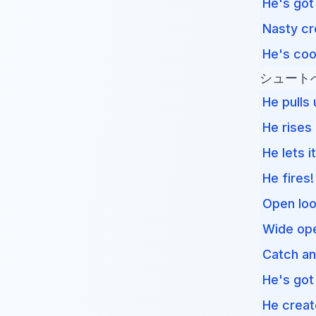
He's got
Nasty cr
He's coo
シュート
He pulls 
He rises 
He lets it
He fires!
Open loo
Wide op
Catch an
He's got
He creat