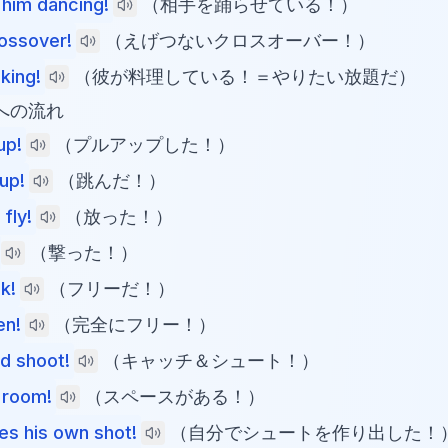
 him dancing!
（相手を踊らせている！）
ossover!
（えげつないクロスオーバー！）
king!
（彼が料理している！＝やりたい放題だ）
への流れ
up!
（プルアップした！）
up!
（跳んだ！）
 fly!
（放った！）
（撃った！）
k!
（フリーだ！）
en!
（完全にフリー！）
d shoot!
（キャッチ＆シュート！）
 room!
（スペースがある！）
es his own shot!
（自分でシュートを作り出した！