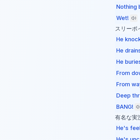
Nothing 
Wet!
スリーポ
He knock
He drains
He burie
From do
From wa
Deep thr
BANG!
有名な実況
He's feel
He's unc