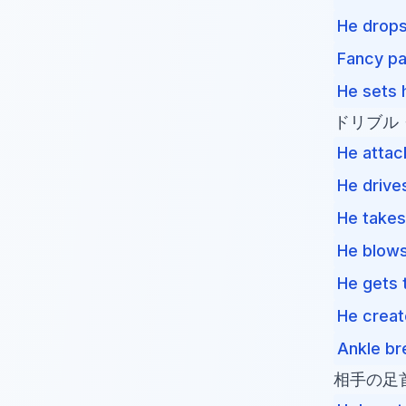
He drops
Fancy pa
He sets 
ドリブル
He attac
He drive
He takes 
He blows
He gets t
He creat
Ankle br
相手の足