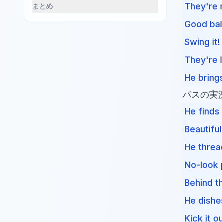
They're 
まとめ
Good ba
Swing it!
They're 
He brings
パスの実
He finds
Beautiful
He threa
No-look 
Behind t
He dishes
Kick it ou