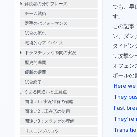
5. 解説者の分析フレーズ
でも、早
チーム戦術
す。
選手のパフォーマンス
この記事
試合の流れ
ン、ダン
戦術的なアドバイス
タイピン
6. ドラマチックな瞬間の実況
1. 攻撃
歴史的瞬間
オフェン
優勝の瞬間
ボールの
試合終了
Here we 
よくある間違いと注意点
They pus
間違い1：実況特有の省略
Fast bre
間違い2：現在形の使用
They're 
間違い3：スラングの理解
Transitio
リスニングのコツ