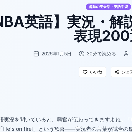
趣味の英会話・英語学習
NBA英語】実況・解
表現200
2026年1月5日
30
分で読める
いいね
シェ
語実況を聞いていると、興奮が伝わってきますよね。「BANG
He's on fire!」という歓喜——実況者の言葉が試