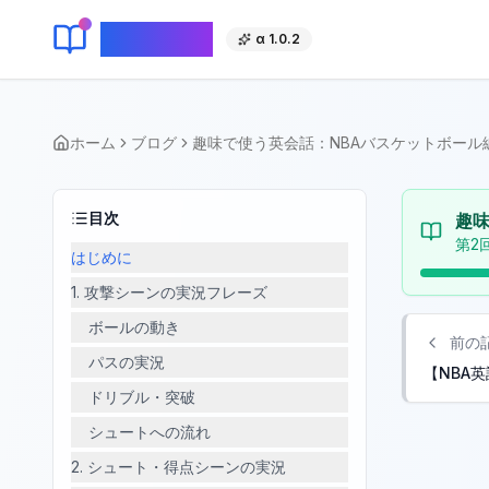
KeyLang
α 1.0.2
ホーム
ブログ
趣味で使う英会話：NBAバスケットボール
目次
趣味
第
2
回
はじめに
1. 攻撃シーンの実況フレーズ
ボールの動き
前の
パスの実況
【NBA
ドリブル・突破
シュートへの流れ
2. シュート・得点シーンの実況