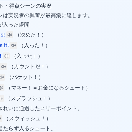
ート・得点シーンの実況
ンは実況者の興奮が最高潮に達します。
が入った瞬間
s!
（決めた！）
 it!
（入った！）
!
（入った！）
（カウントだ！）
（バケット！）
（マネー！＝お金になるシュート）
（スプラッシュ！）
きれいに通過したスリーポイント。
（スウィッシュ！）
当たらず入るシュート。