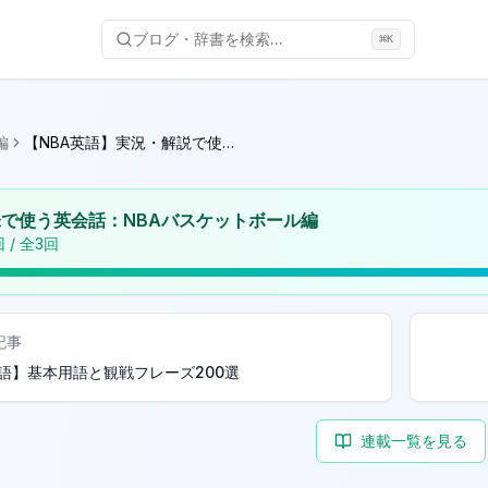
ブログ・辞書を検索...
⌘
K
編
【NBA英語】実況・解説で使われる英語表現200選
で使う英会話：NBAバスケットボール編
 / 全
3
回
記事
英語】基本用語と観戦フレーズ200選
連載一覧を見る