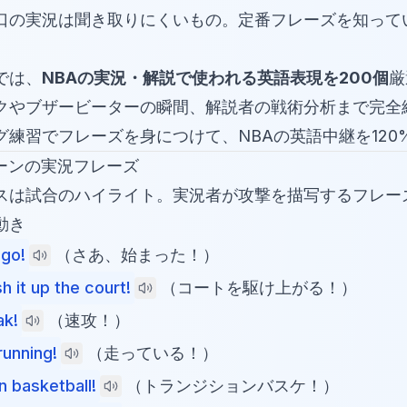
口の実況は聞き取りにくいもの。定番フレーズを知って
では、
NBAの実況・解説で使われる英語表現を200個
厳
クやブザービーターの瞬間、解説者の戦術分析まで完全
グ練習でフレーズを身につけて、NBAの英語中継を120
シーンの実況フレーズ
スは試合のハイライト。実況者が攻撃を描写するフレー
動き
go!
（さあ、始まった！）
h it up the court!
（コートを駆け上がる！）
ak!
（速攻！）
running!
（走っている！）
n basketball!
（トランジションバスケ！）