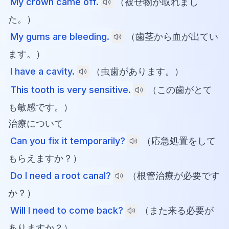
My crown came off.
（被せ物が取れまし
た。）
My gums are bleeding.
（歯茎から血が出てい
ます。）
I have a cavity.
（虫歯があります。）
This tooth is very sensitive.
（この歯がとて
も敏感です。）
治療について
Can you fix it temporarily?
（応急処置をして
もらえますか？）
Do I need a root canal?
（根管治療が必要です
か？）
Will I need to come back?
（また来る必要が
ありますか？）