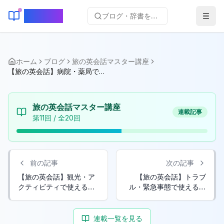
KeyLang
ブログ・辞書を検索...
ホーム
ブログ
旅の英会話マスター講座
【旅の英会話】病院・薬局で使えるフレーズ150選
旅の英会話マスター講座
連載記事
第
11
回 / 全
20
回
前の記事
次の記事
【旅の英会話】観光・ア
【旅の英会話】トラブ
クティビティで使えるフ
ル・緊急事態で使えるフ
レーズ200選
レーズ150選
連載一覧を見る