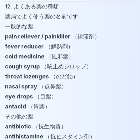
12. よくある薬の種類
薬局でよく使う薬の名前です。
一般的な薬
pain reliever / painkiller
（鎮痛剤）
fever reducer
（解熱剤）
cold medicine
（風邪薬）
cough syrup
（咳止めシロップ）
throat lozenges
（のど飴）
nasal spray
（点鼻薬）
eye drops
（目薬）
antacid
（胃薬）
その他の薬
antibiotic
（抗生物質）
antihistamine
（抗ヒスタミン剤）