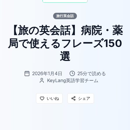
旅行英会話
【旅の英会話】病院・薬
局で使えるフレーズ150
選
2026年1月4日
25
分で読める
KeyLang英語学習チーム
いいね
シェア