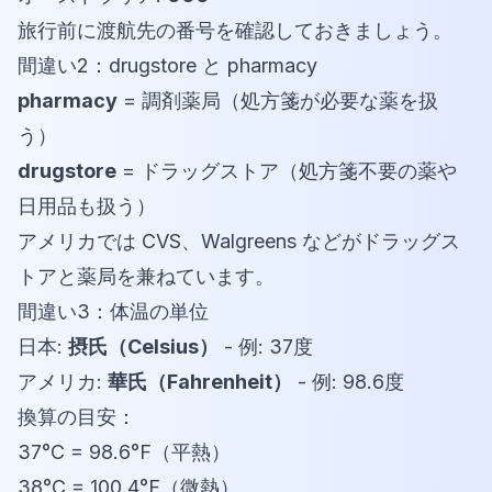
旅行前に渡航先の番号を確認しておきましょう。
間違い2：drugstore と pharmacy
pharmacy
= 調剤薬局（処方箋が必要な薬を扱
う）
drugstore
= ドラッグストア（処方箋不要の薬や
日用品も扱う）
アメリカでは CVS、Walgreens などがドラッグス
トアと薬局を兼ねています。
間違い3：体温の単位
日本:
摂氏（Celsius）
- 例: 37度
アメリカ:
華氏（Fahrenheit）
- 例: 98.6度
換算の目安：
37°C = 98.6°F（平熱）
38°C = 100.4°F（微熱）