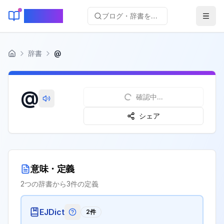
KeyLang
ブログ・辞書を検索...
辞書
@
ホーム
@
確認中...
シェア
意味・定義
2
つの辞書から
3
件の定義
EJDict
2
件
EJDictの記号説明