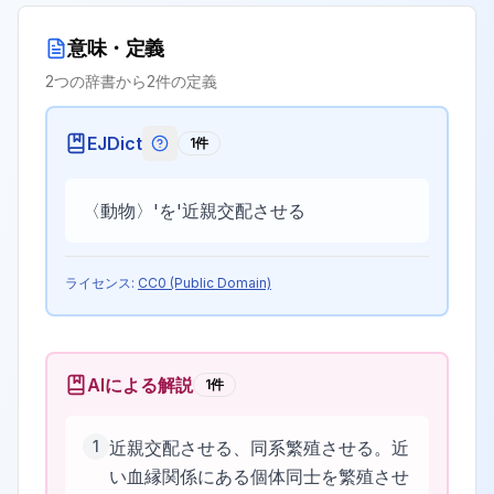
意味・定義
2
つの辞書から
2
件の定義
EJDict
1
件
EJDictの記号説明
〈動物〉'を'近親交配させる
ライセンス:
CC0 (Public Domain)
AIによる解説
1
件
1
近親交配させる、同系繁殖させる。近
い血縁関係にある個体同士を繁殖させ