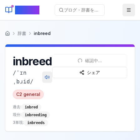
KeyLang
ブログ・辞書を検索...
辞書
inbreed
ホーム
inbreed
確認中...
/
ˈɪn
シェア
ˌbɹid
/
C2
general
過去
:
inbred
現分
:
inbreeding
3単現
:
inbreeds