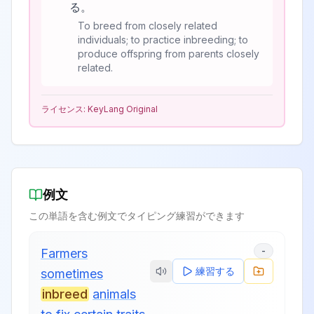
る。
To breed from closely related
individuals; to practice inbreeding; to
produce offspring from parents closely
related.
ライセンス:
KeyLang Original
例文
この単語を含む例文でタイピング練習ができます
-
Farmers
練習する
sometimes
inbreed
animals