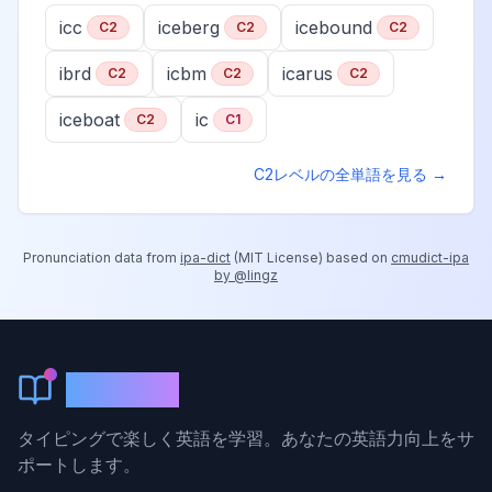
icc
iceberg
icebound
C2
C2
C2
ibrd
icbm
icarus
C2
C2
C2
iceboat
ic
C2
C1
C2
レベルの全単語を見る →
Pronunciation data from
ipa-dict
(
MIT License
) based on
cmudict-ipa
by @lingz
KeyLang
タイピングで楽しく英語を学習。あなたの英語力向上をサ
ポートします。