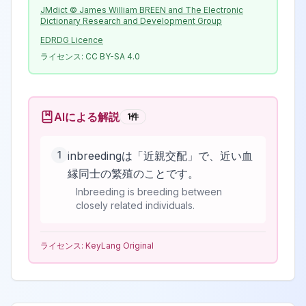
JMdict © James William BREEN and The Electronic
Dictionary Research and Development Group
EDRDG Licence
ライセンス:
CC BY-SA 4.0
AIによる解説
1
件
1
inbreedingは「近親交配」で、近い血
縁同士の繁殖のことです。
Inbreeding is breeding between
closely related individuals.
ライセンス:
KeyLang Original