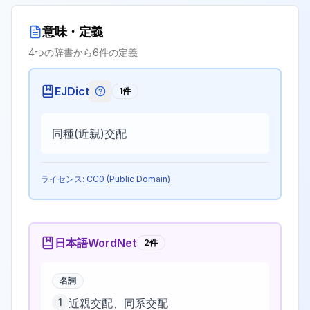
意味・定義
4
つの辞書から
6
件の定義
EJDict
1
件
EJDictの記号説明
同種(近親)交配
ライセンス:
CC0 (Public Domain)
日本語WordNet
2
件
名詞
1
近親交配、同系交配