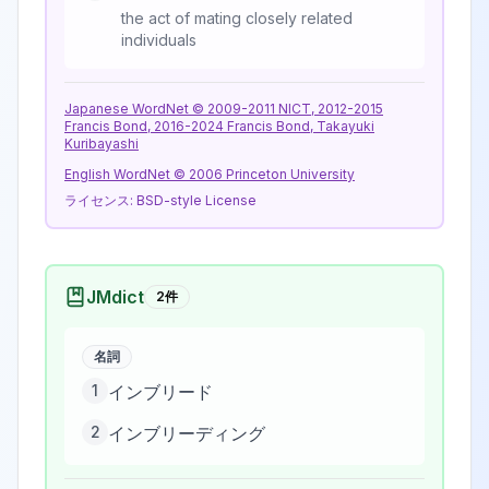
the act of mating closely related
individuals
Japanese WordNet © 2009-2011 NICT, 2012-2015
Francis Bond, 2016-2024 Francis Bond, Takayuki
Kuribayashi
English WordNet © 2006 Princeton University
ライセンス:
BSD-style License
JMdict
2
件
名詞
1
インブリード
2
インブリーディング