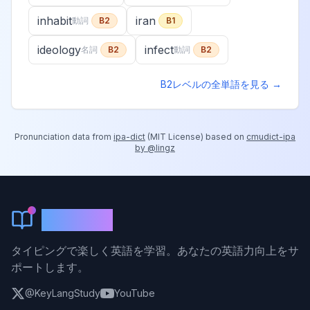
inhabit
iran
動詞
B2
B1
ideology
infect
名詞
B2
動詞
B2
B2
レベルの全単語を見る →
Pronunciation data from
ipa-dict
(
MIT License
) based on
cmudict-ipa
by @lingz
KeyLang
タイピングで楽しく英語を学習。あなたの英語力向上をサ
ポートします。
@KeyLangStudy
YouTube