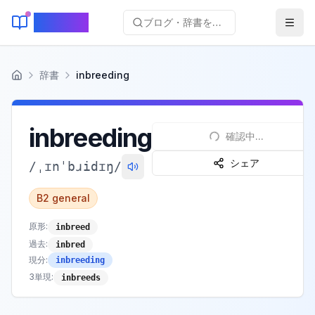
KeyLang
ブログ・辞書を検索...
辞書
inbreeding
ホーム
inbreeding
確認中...
シェア
/
ˌɪnˈbɹidɪŋ
/
B2
general
原形:
inbreed
過去
:
inbred
現分
:
inbreeding
3単現
:
inbreeds