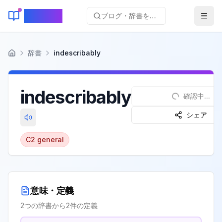
KeyLang
ブログ・辞書を検索...
辞書
indescribably
ホーム
indescribably
確認中...
シェア
C2
general
意味・定義
2
つの辞書から
2
件の定義