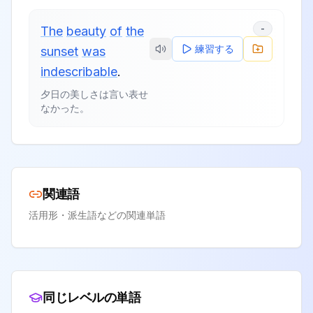
-
The
beauty
of
the
練習する
sunset
was
indescribable
.
夕日の美しさは言い表せ
なかった。
関連語
活用形・派生語などの関連単語
同じレベルの単語