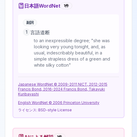
日本語WordNet
1
件
副詞
1
言語道断
to an inexpressible degree; "she was
looking very young tonight, and, as
usual, indescribably beautiful, in a
simple strapless dress of a green and
white silky cotton"
Japanese WordNet © 2009-2011 NICT, 2012-2015
Francis Bond, 2016-2024 Francis Bond, Takayuki
Kuribayashi
English WordNet © 2006 Princeton University
ライセンス:
BSD-style License
1
件