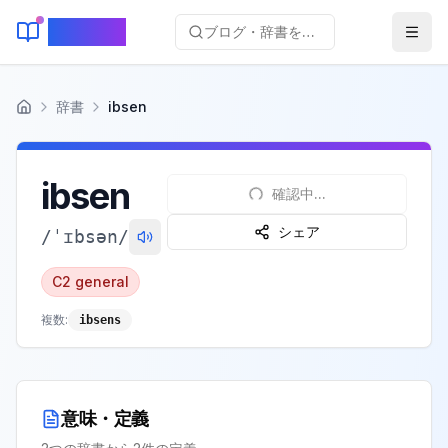
KeyLang
ブログ・辞書を検索...
辞書
ibsen
ホーム
ibsen
確認中...
シェア
/
ˈɪbsən
/
C2
general
複数:
ibsens
意味・定義