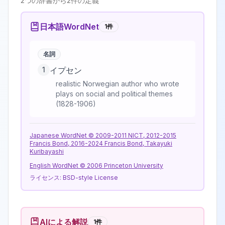
2
つの辞書から
2
件の定義
日本語WordNet
1
件
名詞
1
イプセン
realistic Norwegian author who wrote
plays on social and political themes
(1828-1906)
Japanese WordNet © 2009-2011 NICT, 2012-2015
Francis Bond, 2016-2024 Francis Bond, Takayuki
Kuribayashi
English WordNet © 2006 Princeton University
ライセンス:
BSD-style License
AIによる解説
1
件