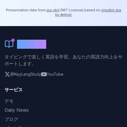
Pronunciation data from
ipa-dict
(
MIT License
) based on
cmudict-ipa
by @lingz
KeyLang
タイピングで楽しく英語を学習。あなたの英語力向上をサ
ポートします。
@KeyLangStudy
YouTube
サービス
デモ
Daily News
ブログ