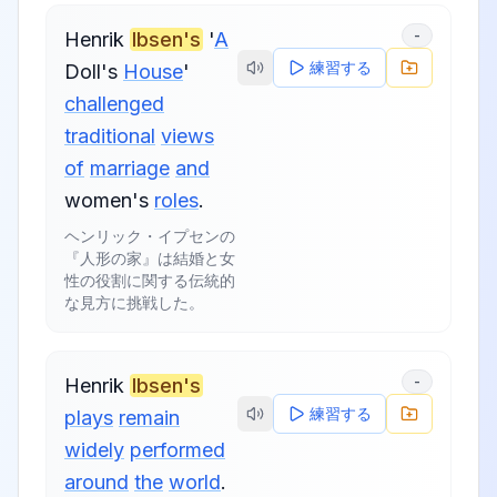
-
Henrik
Ibsen's
'
A
練習する
Doll's
House
'
challenged
traditional
views
of
marriage
and
women's
roles
.
ヘンリック・イプセンの
『人形の家』は結婚と女
性の役割に関する伝統的
な見方に挑戦した。
-
Henrik
Ibsen's
練習する
plays
remain
widely
performed
around
the
world
.