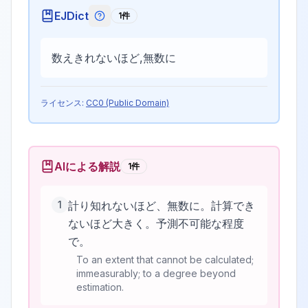
EJDict
1
件
EJDictの記号説明
数えきれないほど,無数に
ライセンス:
CC0 (Public Domain)
AIによる解説
1
件
1
計り知れないほど、無数に。計算でき
ないほど大きく。予測不可能な程度
で。
To an extent that cannot be calculated;
immeasurably; to a degree beyond
estimation.