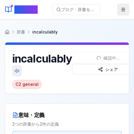
KeyLang
ブログ・辞書を検索...
辞書
incalculably
ホーム
incalculably
確認中...
シェア
C2
general
意味・定義
2
つの辞書から
2
件の定義