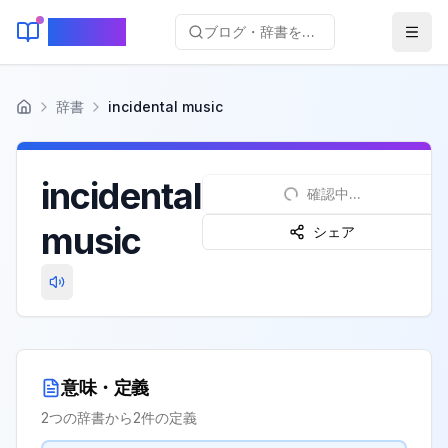
KeyLang
ブログ・辞書を検索...
辞書
incidental music
ホーム
incidental
確認中...
music
シェア
意味・定義
2
つの辞書から
2
件の定義