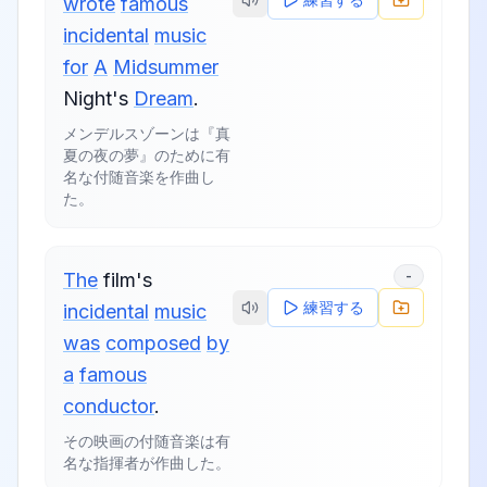
wrote
famous
incidental
music
for
A
Midsummer
Night's
Dream
.
メンデルスゾーンは『真
夏の夜の夢』のために有
名な付随音楽を作曲し
た。
-
The
film's
練習する
incidental
music
was
composed
by
a
famous
conductor
.
その映画の付随音楽は有
名な指揮者が作曲した。