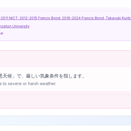
11 NICT, 2012-2015 Francis Bond, 2016-2024 Francis Bond, Takayuki Kurib
nceton University
se
yは「悪天候」で、厳しい気象条件を指します。
s to severe or harsh weather.
l