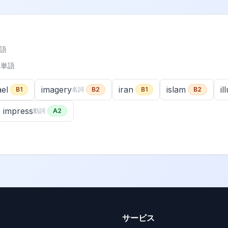
語
た単語
ael
imagery
iran
islam
il
B1
名詞
B2
B1
B2
impress
動詞
A2
サービス