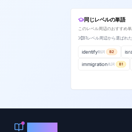
同じレベルの単語
このレベル周辺のおすすめ単
B1
レベル周辺から選ばれ
identify
isr
動詞
B2
immigration
名詞
B1
KeyLang