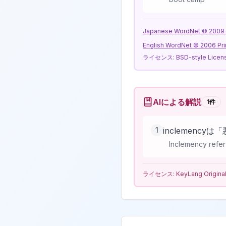
Japanese WordNet © 2009-20
English WordNet © 2006 Pri
ライセンス:
BSD-style Licen
AIによる解説
1
件
1
inclemenc
Inclemency refer
ライセンス:
KeyLang Origina