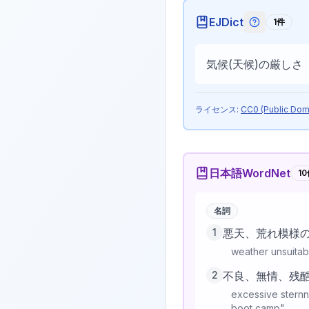
EJDict
1
件
EJDictの
気候(天候)の厳しさ
ライセンス:
CC0 (Public Dom
日本語WordNet
10
名詞
1
悪天、荒れ模様
weather unsuitabl
2
不良、無情、残
excessive sternne
boot camp"