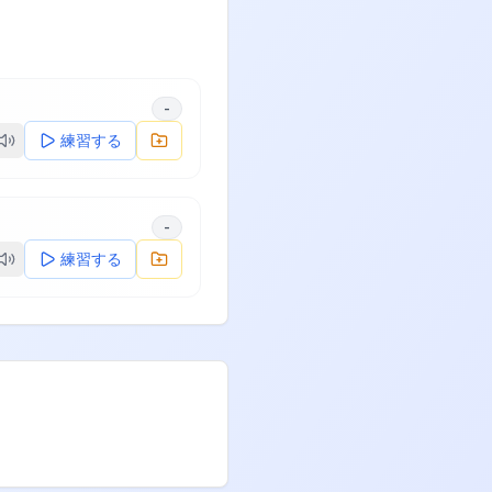
-
練習する
-
練習する