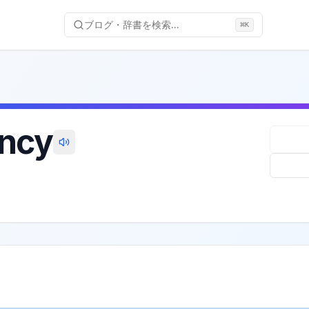
ブログ・辞書を検索...
⌘
K
ncy