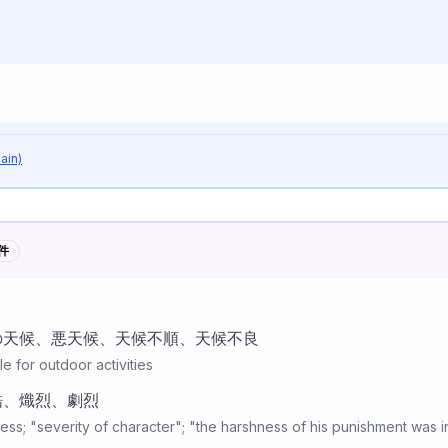
記号説明
ain)
件
の天候、悪天候、天候不順、天候不良
e for outdoor activities
酷、熾烈、劇烈
ss; "severity of character"; "the harshness of his punishment was i