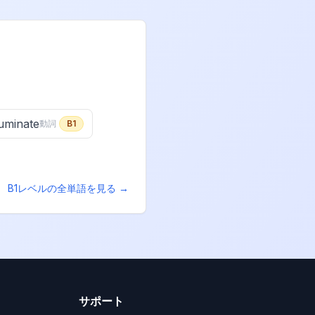
luminate
動詞
B1
B1
レベルの全単語を見る →
サポート