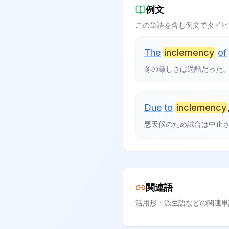
例文
この単語を含む例文でタイピ
The
inclemency
of
冬の厳しさは過酷だった
Due
to
inclemency
悪天候のため試合は中止
関連語
活用形・派生語などの関連単