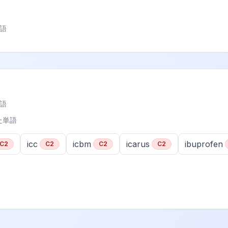
語
語
た単語
icc
icbm
icarus
ibuprofen
C2
C2
C2
C2