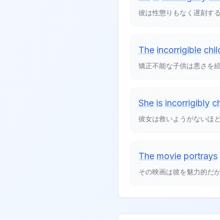
彼は性懲りもなく遅刻す
The
incorrigible
chil
矯正不能な子供は悪さを
She
is
incorrigibly
c
彼女は救いようがないほ
The
movie
portrays
その映画は彼を魅力的だ