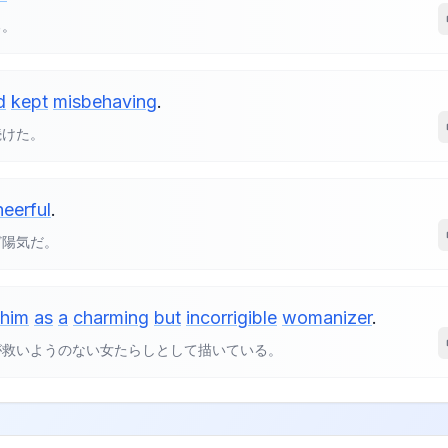
る。
d
kept
misbehaving
.
続けた。
heerful
.
ど陽気だ。
him
as
a
charming
but
incorrigible
womanizer
.
が救いようのない女たらしとして描いている。