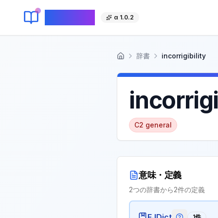
KeyLang
α 1.0.2
辞書
incorrigibility
ホーム
incorrigi
C2
general
意味・定義
2
つの辞書から
2
件の定義
EJDict
1
件