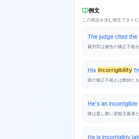
例文
この単語を含む例文でタイピ
The
judge
cited
the
裁判官は被告の矯正不能
His
incorrigibility
f
彼の矯正不能さは教師た
He's
an
incorrigible
彼は度し難い楽観主義者
He
is
incorrigibly
lat