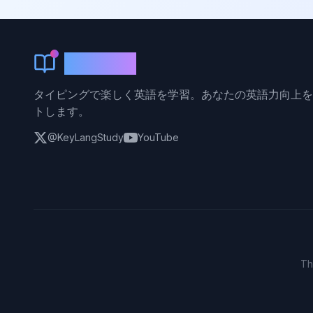
KeyLang
タイピングで楽しく英語を学習。あなたの英語力向上を
トします。
@KeyLangStudy
YouTube
Th