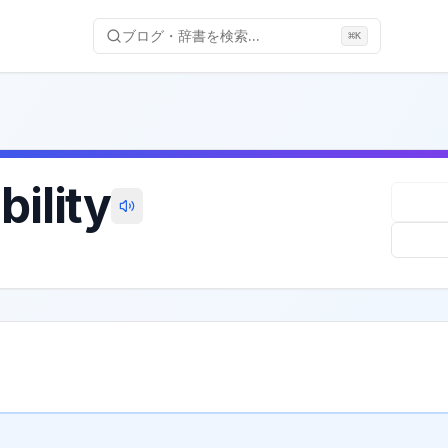
ブログ・辞書を検索...
⌘
K
bility