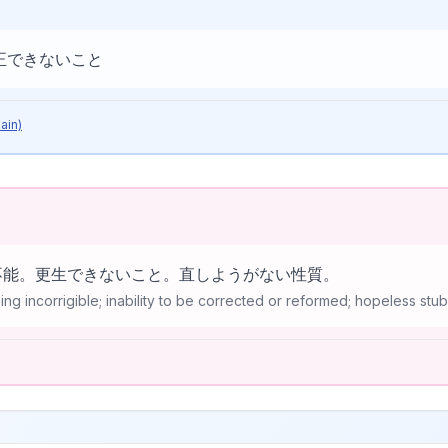
記号説明
正できないこと
ain)
不能。更生できないこと。直しようがない性質。
ing incorrigible; inability to be corrected or reformed; hopeless stu
l