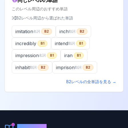
同じレベルの単語
このレベル周辺のおすすめ単語
B2
レベル周辺から選ばれた単語
imitation
inch
名詞
B2
動詞
B2
incredibly
intend
B1
動詞
B1
impression
iran
名詞
B1
B1
inhabit
imprison
動詞
B2
動詞
B2
B2
レベルの全単語を見る →