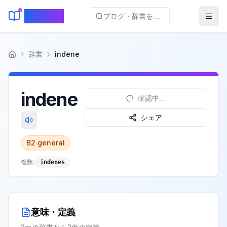
KeyLang
ブログ・辞書を検索...
辞書
indene
ホーム
indene
確認中...
シェア
B2
general
複数:
indenes
意味・定義