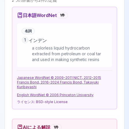
2
つの辞書から
2
件の定義
日本語WordNet
1
件
名詞
1
インデン
a colorless liquid hydrocarbon
extracted from petroleum or coal tar
and used in making synthetic resins
Japanese WordNet © 2009-2011 NICT, 2012-2015
Francis Bond, 2016-2024 Francis Bond, Takayuki
Kuribayashi
English WordNet © 2006 Princeton University
ライセンス:
BSD-style License
AIによる解説
1
件