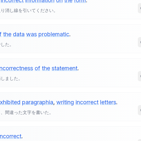
incorrect
information
on
the
form
.
取り消し線を引いてください。
f
the
data
was
problematic
.
でした。
incorrectness
of
the
statement
.
摘しました。
xhibited
paragraphia
,
writing
incorrect
letters
.
し、間違った文字を書いた。
incorrect
.