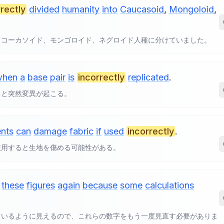
rrectly
divided
humanity
into
Caucasoid
,
Mongoloid
,
てコーカソイド、モンゴロイド、ネグロイド人種に分けていました。
when
a
base
pair
is
incorrectly
replicated
.
ると突然変異が起こる。
nts
can
damage
fabric
if
used
incorrectly
.
使用すると生地を傷める可能性がある。
these
figures
again
because
some
calculations
ているように見えるので、これらの数字をもう一度見直す必要がありま