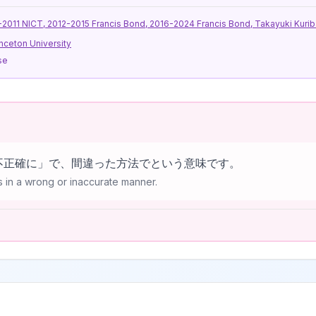
11 NICT, 2012-2015 Francis Bond, 2016-2024 Francis Bond, Takayuki Kurib
nceton University
se
lyは「不正確に」で、間違った方法でという意味です。
s in a wrong or inaccurate manner.
l