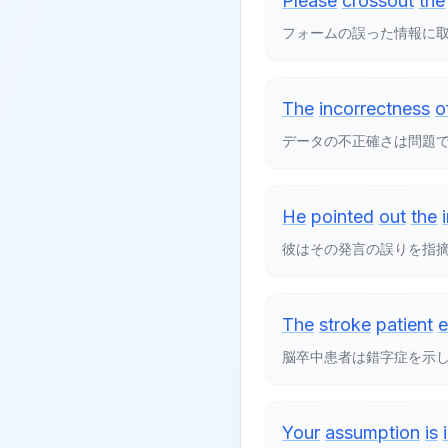
Please
crossout
the
フォームの誤った情報に
The
incorrectness
o
データの不正確さは問題
He
pointed
out
the
彼はその発言の誤りを指
The
stroke
patient
e
脳卒中患者は錯字症を示
Your
assumption
is