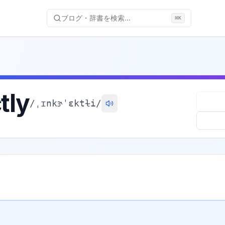
ブログ・辞書を検索...
⌘
K
tly
/
ˌɪnkɝˈɛktɫi
/
記号説明