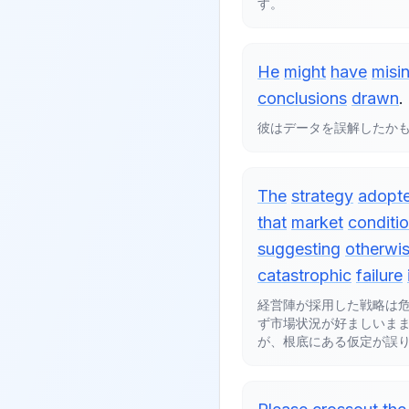
す。
He
might
have
misi
conclusions
drawn
.
彼はデータを誤解したか
The
strategy
adopt
that
market
conditi
suggesting
otherwi
catastrophic
failure
経営陣が採用した戦略は
ず市場状況が好ましいま
が、根底にある仮定が誤