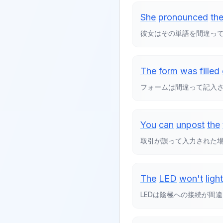
She
pronounced
th
彼女はその単語を間違っ
The
form
was
filled
フォームは間違って記入
You
can
unpost
the
取引が誤って入力された
The
LED
won't
light
LEDは陰極への接続が間