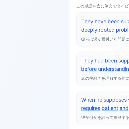
この単語を含む例文でタイピ
They
have
been
su
deeply
rooted
prob
彼らは深く根付いた問題
They
had
been
sup
before
understandi
真の複雑さを理解する前
When
he
supposes
requires
patient
and
彼が何かを誤って推測す