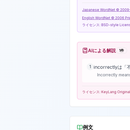
Japanese WordNet © 2009-20
English WordNet © 2006 Pri
ライセンス:
BSD-style Licen
AIによる解説
1
件
1
incorrect
Incorrectly mean
ライセンス:
KeyLang Origina
例文