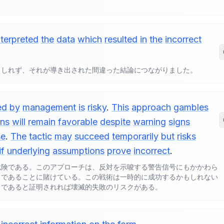
nterpreted
the
data
which
resulted
in
the
incorrect
もしれず、それが導き出された間違った結論につながりました。
ed
by
management
is
risky
.
This
approach
gambles
ons
will
remain
favorable
despite
warning
signs
se
.
The
tactic
may
succeed
temporarily
but
risks
if
underlying
assumptions
prove
incorrect
.
危険である。このアプローチは、反対を示唆する警告信号にもかかわら
まであることに賭けている。この戦術は一時的に成功するかもしれない
りであると証明されれば壊滅的失敗のリスクがある。