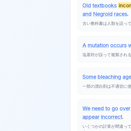
Old
textbooks
inco
and
Negroid
races
.
古い教科書は人類を誤っ
A
mutation
occurs
塩基対が誤って複製され
Some
bleaching
age
一部の漂白剤は不適切に
We
need
to
go
over
appear
incorrect
.
いくつかの計算が間違っ