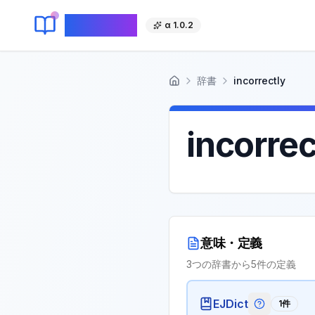
KeyLang
α 1.0.2
辞書
incorrectly
ホーム
incorrec
意味・定義
3
つの辞書から
5
件の定義
EJDict
1
件
EJDictの