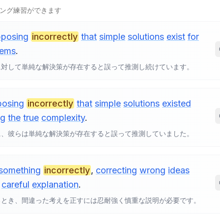
ング練習ができます
pposing
incorrectly
that
simple
solutions
exist
for
lems
.
に対して単純な解決策が存在すると誤って推測し続けています。
posing
incorrectly
that
simple
solutions
existed
ng
the
true
complexity
.
に、彼らは単純な解決策が存在すると誤って推測していました。
something
incorrectly
,
correcting
wrong
ideas
careful
explanation
.
るとき、間違った考えを正すには忍耐強く慎重な説明が必要です。