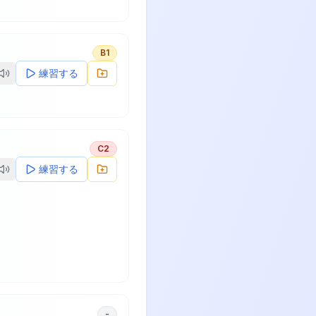
B1
練習する
C2
練習する
-