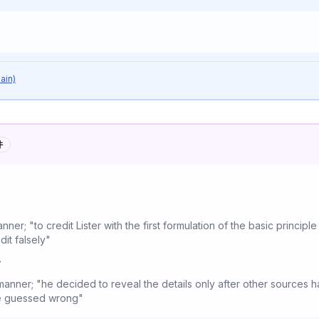
ain)
件
nner; "to credit Lister with the first formulation of the basic principl
it falsely"
て
 manner; "he decided to reveal the details only after other sources 
he guessed wrong"