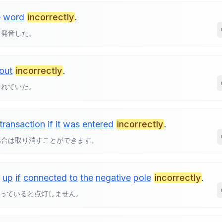
e
word
incorrectly
.
て発音した。
out
incorrectly
.
されていた。
transaction
if
it
was
entered
incorrectly
.
場合は取り消すことができます。
up
if
connected
to
the
negative
pole
incorrectly
.
違っていると点灯しません。