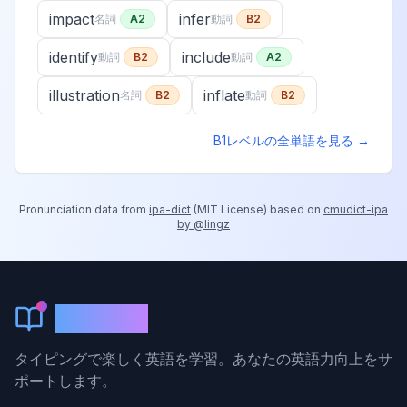
impact
infer
名詞
A2
動詞
B2
identify
include
動詞
B2
動詞
A2
illustration
inflate
名詞
B2
動詞
B2
B1
レベルの全単語を見る →
Pronunciation data from
ipa-dict
(
MIT License
) based on
cmudict-ipa
by @lingz
KeyLang
タイピングで楽しく英語を学習。あなたの英語力向上をサ
ポートします。