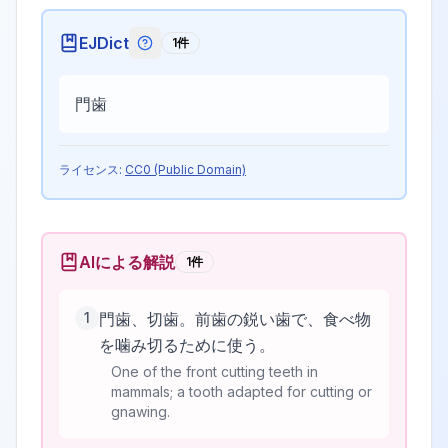
EJDict
1
件
EJDictの記号説明
門歯
ライセンス:
CC0 (Public Domain)
AIによる解説
1
件
1
門歯、切歯。前歯の鋭い歯で、食べ物
を噛み切るために使う。
One of the front cutting teeth in
mammals; a tooth adapted for cutting or
gnawing.