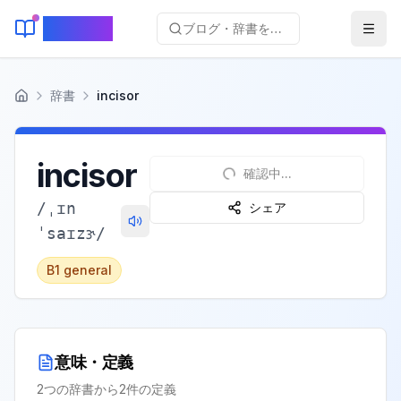
KeyLang
ブログ・辞書を検索...
辞書
incisor
ホーム
incisor
確認中...
/
ˌɪn
シェア
ˈsaɪzɝ
/
B1
general
意味・定義
2
つの辞書から
2
件の定義