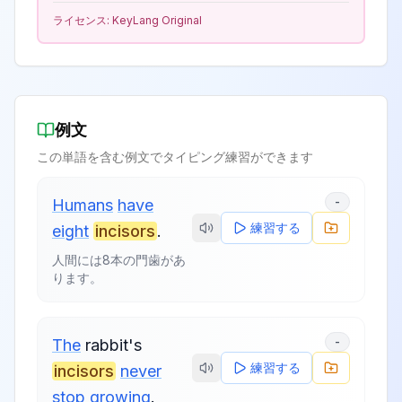
ライセンス:
KeyLang Original
例文
この単語を含む例文でタイピング練習ができます
-
Humans
have
練習する
eight
incisors
.
人間には8本の門歯があ
ります。
-
The
rabbit's
練習する
incisors
never
stop
growing
.