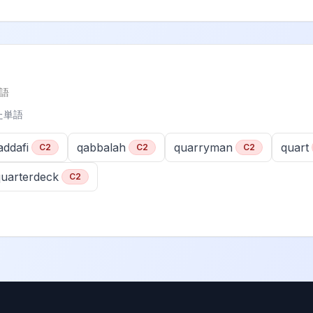
語
た単語
addafi
qabbalah
quarryman
quart
C2
C2
C2
quarterdeck
C2