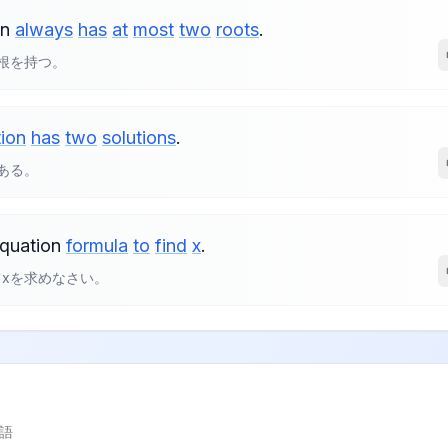
on
always
has
at
most
two
roots
.
根を持つ。
ion
has
two
solutions
.
ある。
equation
formula
to
find
x
.
xを求めなさい。
語