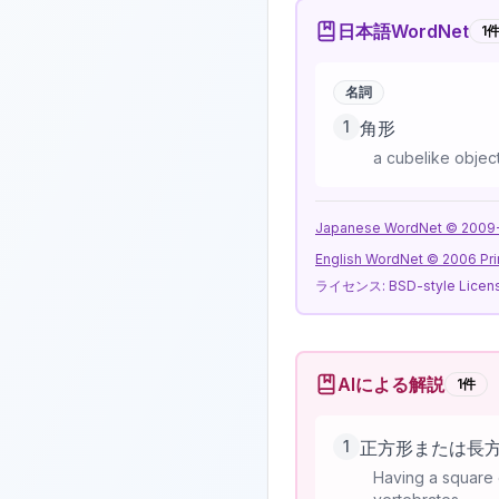
日本語WordNet
1
名詞
1
角形
a cubelike objec
Japanese WordNet © 2009-20
English WordNet © 2006 Pri
ライセンス:
BSD-style Licen
AIによる解説
1
件
1
正方形または長
Having a square o