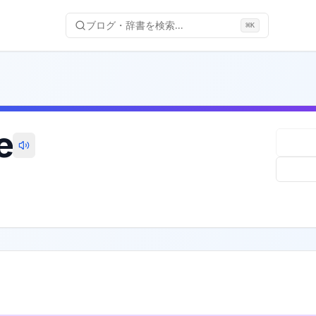
ブログ・辞書を検索...
⌘
K
e