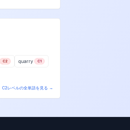
quarry
C2
C1
C2
レベルの全単語を見る →