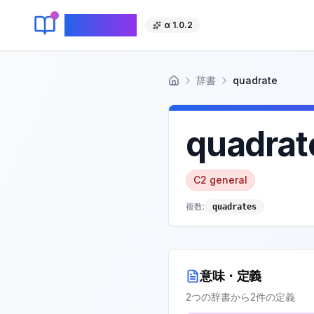
KeyLang
α 1.0.2
辞書
quadrate
ホーム
quadrat
C2
general
複数:
quadrates
意味・定義
2
つの辞書から
2
件の定義