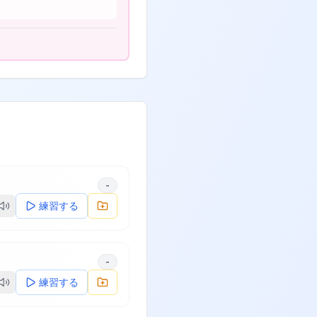
-
練習する
-
練習する