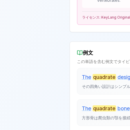
vertebrates.
ライセンス:
KeyLang Origina
例文
この単語を含む例文でタイピ
The
quadrate
desi
その四角い設計はシンプ
The
quadrate
bone
方形骨は爬虫類の顎を接