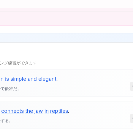
l
ング練習ができます
gn
is
simple
and
elegant
.
ルで優雅だ。
connects
the
jaw
in
reptiles
.
続する。