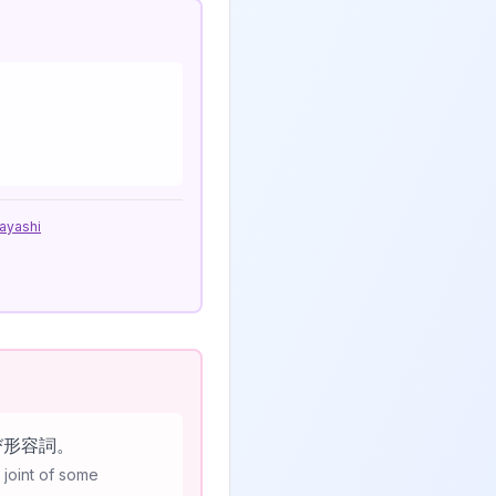
ayashi
び形容詞。
 joint of some