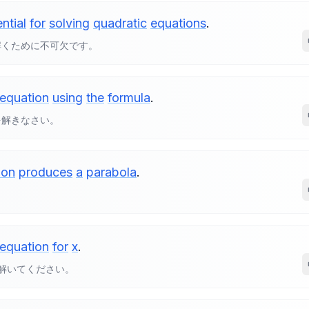
ntial
for
solving
quadratic
equations
.
解くために不可欠です。
equation
using
the
formula
.
を解きなさい。
ion
produces
a
parabola
.
。
equation
for
x
.
解いてください。