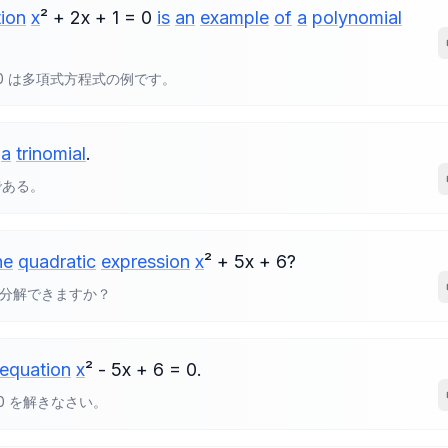
ion
x
² + 2x + 1 = 0
is
an
example
of
a
polynomial
1 = 0 は多項式方程式の例です。
a
trinomial
.
である。
he
quadratic
expression
x
² + 5x + 6?
を因数分解できますか？
equation
x
² - 5x + 6 = 0.
 = 0 を解きなさい。