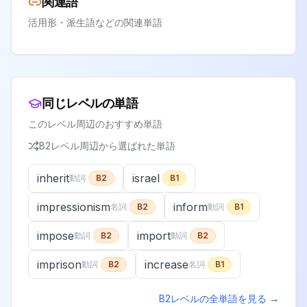
関連語
活用形・派生語などの関連単語
同じレベルの単語
このレベル周辺のおすすめ単語
B2
レベル周辺から選ばれた単語
inherit
israel
動詞
B2
B1
impressionism
inform
名詞
B2
動詞
B1
impose
import
動詞
B2
動詞
B2
imprison
increase
動詞
B2
名詞
B1
B2
レベルの全単語を見る →