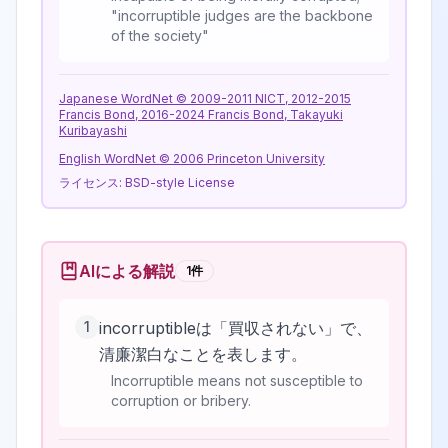
"incorruptible judges are the backbone
of the society"
Japanese WordNet © 2009-2011 NICT, 2012-2015
Francis Bond, 2016-2024 Francis Bond, Takayuki
Kuribayashi
English WordNet © 2006 Princeton University
ライセンス:
BSD-style License
AIによる解説
1
件
1
incorruptibleは「買収されない」で、
清廉潔白なことを表します。
Incorruptible means not susceptible to
corruption or bribery.