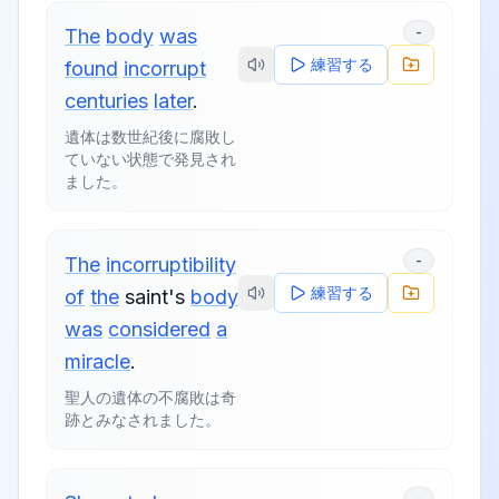
-
The
body
was
練習する
found
incorrupt
centuries
later
.
遺体は数世紀後に腐敗し
ていない状態で発見され
ました。
-
The
incorruptibility
練習する
of
the
saint's
body
was
considered
a
miracle
.
聖人の遺体の不腐敗は奇
跡とみなされました。
-