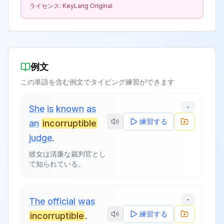
ライセンス:
KeyLang Original
例文
この単語を含む例文でタイピング練習ができます
-
She
is
known
as
練習する
an
incorruptible
judge
.
彼女は清廉な裁判官とし
て知られている。
-
The
official
was
練習する
incorruptible
.