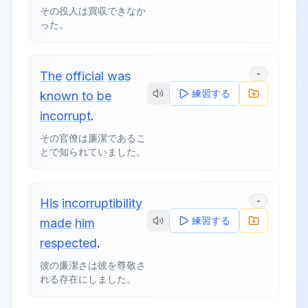
その役人は買収できなか
った。
-
The
official
was
練習する
known
to
be
incorrupt
.
その官僚は廉潔であるこ
とで知られていました。
-
His
incorruptibility
練習する
made
him
respected
.
彼の廉潔さは彼を尊敬さ
れる存在にしました。