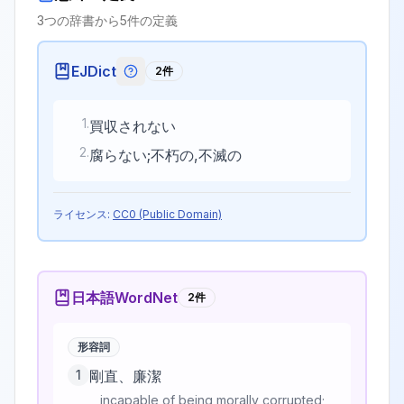
3
つの辞書から
5
件の定義
EJDict
2
件
EJDictの記号説明
1
.
買収されない
2
.
腐らない;不朽の,不滅の
ライセンス:
CC0 (Public Domain)
日本語WordNet
2
件
形容詞
1
剛直、廉潔
incapable of being morally corrupted;