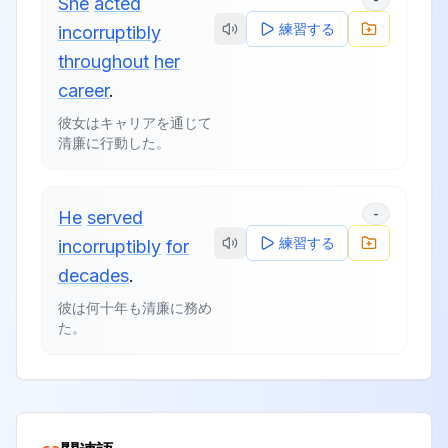
She
acted
練習する
incorruptibly
throughout
her
career
.
彼女はキャリアを通じて
清廉に行動した。
-
He
served
練習する
incorruptibly
for
decades
.
彼は何十年も清廉に務め
た。