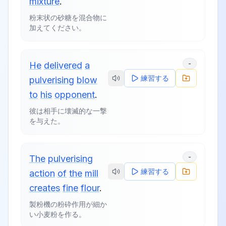
mixture
.
粉末状の砂糖を混合物に
加えてください。
-
He
delivered
a
練習する
pulverising
blow
to
his
opponent
.
彼は相手に壊滅的な一撃
を与えた。
-
The
pulverising
練習する
action
of
the
mill
creates
fine
flour
.
製粉機の粉砕作用が細か
い小麦粉を作る。