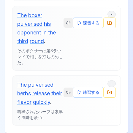
-
The
boxer
練習する
pulverised
his
opponent
in
the
third
round
.
そのボクサーは第3ラウ
ンドで相手を打ちのめし
た。
-
The
pulverised
練習する
herbs
release
their
flavor
quickly
.
粉砕されたハーブは素早
く風味を放つ。