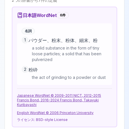
2
つの辞書から
7
件の定義
日本語WordNet
6
件
名詞
1
パウダー、粉末、粉体、細末、粉
a solid substance in the form of tiny
loose particles; a solid that has been
pulverized
2
粉砕
the act of grinding to a powder or dust
Japanese WordNet © 2009-2011 NICT, 2012-2015
Francis Bond, 2016-2024 Francis Bond, Takayuki
Kuribayashi
English WordNet © 2006 Princeton University
ライセンス:
BSD-style License