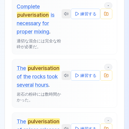
-
Complete
練習する
pulverisation
is
necessary
for
proper
mixing
.
適切な混合には完全な粉
砕が必要だ。
-
The
pulverisation
練習する
of
the
rocks
took
several
hours
.
岩石の粉砕には数時間か
かった。
-
The
pulverisation
練習する