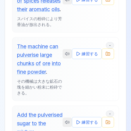
of
spices
releases
their
aromatic
oils
.
スパイスの粉砕により芳
香油が放出される。
-
The
machine
can
練習する
pulverise
large
chunks
of
ore
into
fine
powder
.
その機械は大きな鉱石の
塊を細かい粉末に粉砕で
きる。
-
Add
the
pulverised
練習する
sugar
to
the