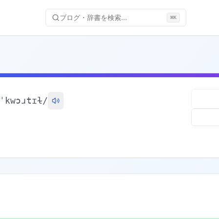
ブログ・辞書を検索...
⌘
K
ˈkwɔɹtɪɫ
/