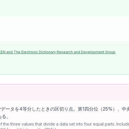
EEN and The Electronic Dictionary Research and Development Group
データを4等分したときの区切り点。第1四分位（25%）、中央
ある。
 of the three values that divide a data set into four equal parts. Include