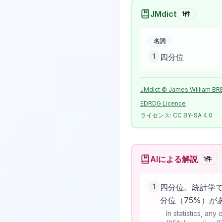
JMdict
1
件
名詞
1
四分位
JMdict © James William BR
EDRDG Licence
ライセンス:
CC BY-SA 4.0
AIによる解説
1
件
1
四分位。統計学で
分位（75%）が
In statistics, any