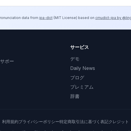
ronunciation data from
ipa-dict
(
MIT License
) based on
cmudict-ipa by @lin
サービス
デモ
サポー
Daily News
ブログ
プレミアム
辞書
利用規約
プライバシーポリシー
特定商取引法に基づく表記
クレジット