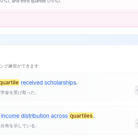
0%), and third quartile (75%).
l
ング練習ができます
quartile
received
scholarships
.
奨学金を受け取った。
income
distribution
across
quartiles
.
得分布を示している。