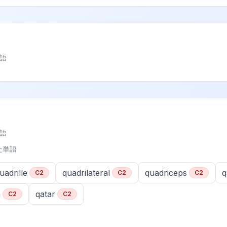
語
語
た単語
uadrille
quadrilateral
quadriceps
q
C2
C2
C2
m
qatar
C2
C2