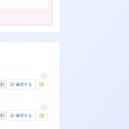
-
練習する
-
練習する