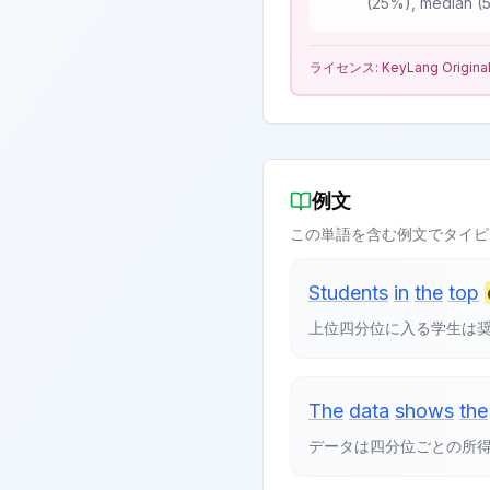
(25%), median (5
ライセンス:
KeyLang Origina
例文
この単語を含む例文でタイピ
Students
in
the
top
上位四分位に入る学生は
The
data
shows
the
データは四分位ごとの所