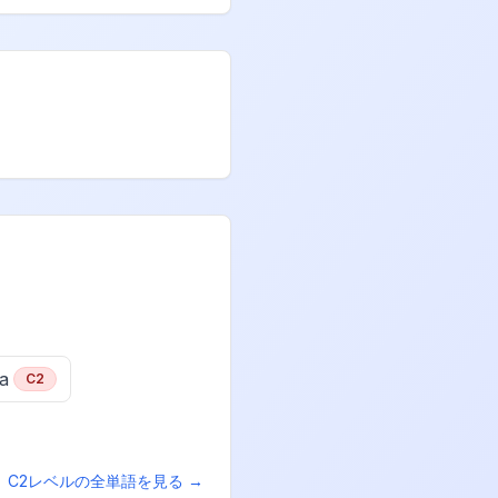
a
C2
C2
レベルの全単語を見る →