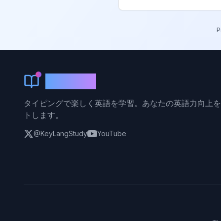
P
KeyLang
タイピングで楽しく英語を学習。あなたの英語力向上を
トします。
@KeyLangStudy
YouTube