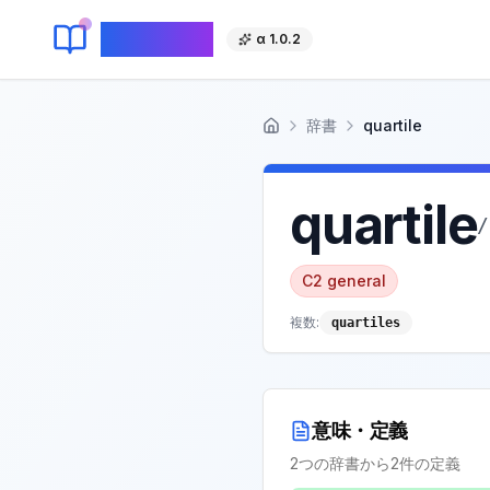
KeyLang
α 1.0.2
辞書
quartile
ホーム
quartile
/
C2
general
複数:
quartiles
意味・定義
2
つの辞書から
2
件の定義