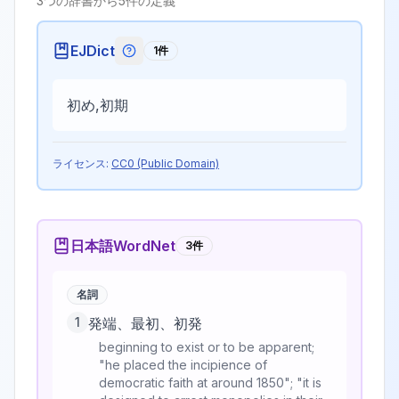
3
つの辞書から
5
件の定義
EJDict
1
件
EJDictの記号説明
初め,初期
ライセンス:
CC0 (Public Domain)
日本語WordNet
3
件
名詞
1
発端、最初、初発
beginning to exist or to be apparent;
"he placed the incipience of
democratic faith at around 1850"; "it is