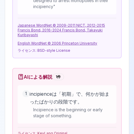
designed to arrest monopolies in their
incipiency"
Japanese WordNet © 2009-2011 NICT, 2012-2015
Francis Bond, 2016-2024 Francis Bond, Takayuki
Kuribayashi
English WordNet © 2006 Princeton University
ライセンス:
BSD-style License
AIによる解説
1
件
1
incipienceは「初期」で、何かが始ま
ったばかりの段階です。
Incipience is the beginning or early
stage of something.
ライセンス:
KeyLang Original