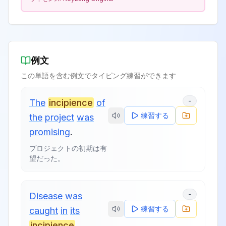
例文
この単語を含む例文でタイピング練習ができます
-
The
incipience
of
練習する
the
project
was
promising
.
プロジェクトの初期は有
望だった。
-
Disease
was
練習する
caught
in
its
incipience
.