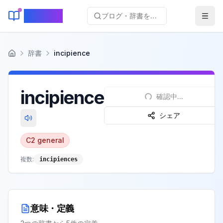
KeyLang
ブログ・辞書を検索...
辞書
incipience
ホーム
incipience
確認中...
シェア
C2
general
複数:
incipiences
意味・定義