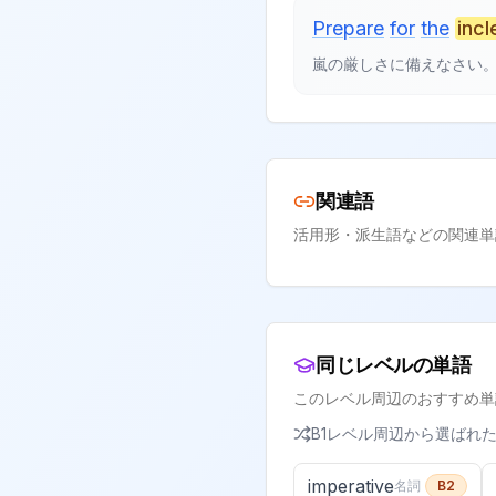
Prepare
for
the
inc
嵐の厳しさに備えなさい
関連語
活用形・派生語などの関連単
同じレベルの単語
このレベル周辺のおすすめ単
B1
レベル周辺から選ばれ
imperative
名詞
B2