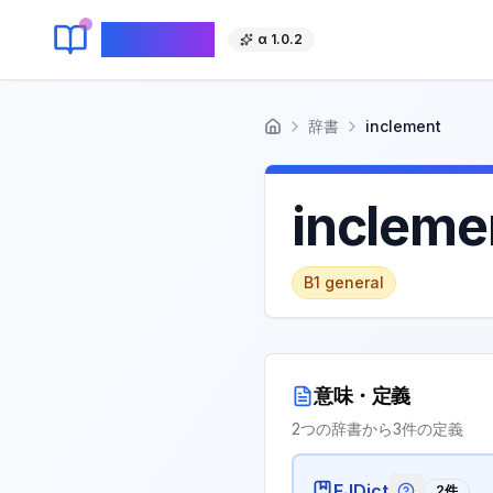
KeyLang
α 1.0.2
辞書
inclement
ホーム
incleme
B1
general
意味・定義
2
つの辞書から
3
件の定義
EJDict
2
件