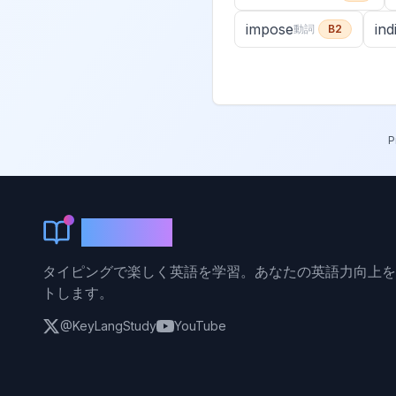
impose
ind
動詞
B2
P
KeyLang
タイピングで楽しく英語を学習。あなたの英語力向上を
トします。
@KeyLangStudy
YouTube