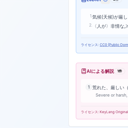
EJDictの
1
.
気候(天候)が厳
2
.
〈人が〉非情な,
ライセンス:
CC0 (Public Dom
AIによる解説
1
件
1
荒れた、厳しい
Severe or harsh, 
ライセンス:
KeyLang Origina