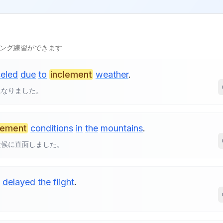
ング練習ができます
eled
due
to
inclement
weather
.
になりました。
lement
conditions
in
the
mountains
.
天候に直面しました。
delayed
the
flight
.
。