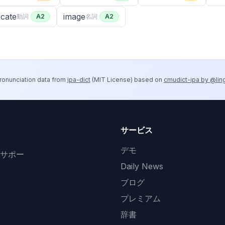
icate
image
動詞
A2
名詞
A2
ronunciation data from
ipa-dict
(
MIT License
) based on
cmudict-ipa by @lin
サービス
デモ
サポー
Daily News
ブログ
プレミアム
辞書