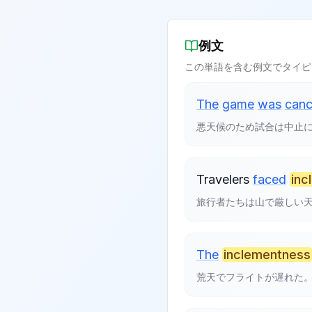
例文
この単語を含む例文でタイピ
The
game
was
canc
悪天候のため試合は中止
Travelers
faced
inc
旅行者たちは山で厳しい
The
inclementness
荒天でフライトが遅れた