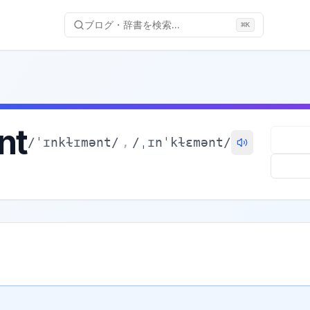
ブログ・辞書を検索...
⌘
K
nt
/
ˈɪnkɫɪmənt
/
,
/
ˌɪnˈkɫɛmənt
/