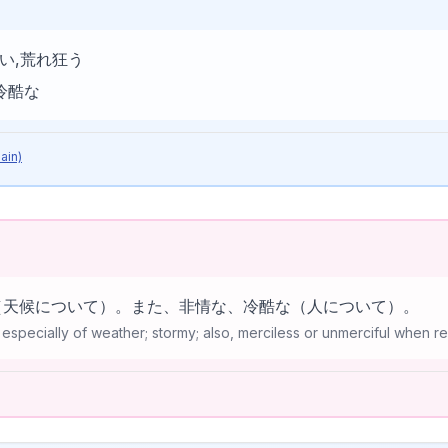
記号説明
しい,荒れ狂う
冷酷な
ain)
（天候について）。また、非情な、冷酷な（人について）。
especially of weather; stormy; also, merciless or unmerciful when re
l