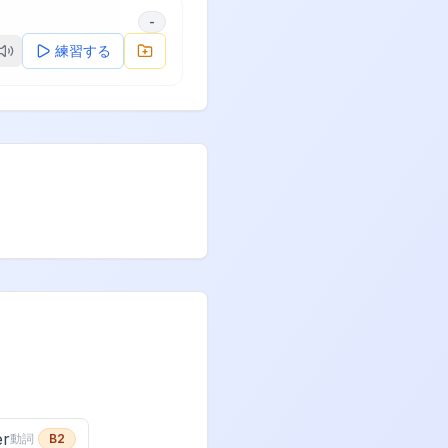
-
練習する
er
動詞
B2