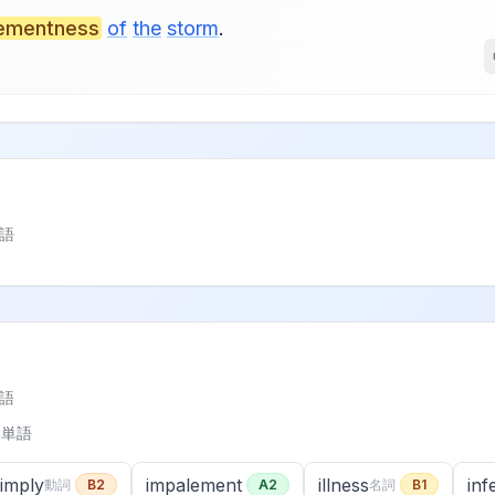
lementness
of
the
storm
.
。
語
語
た単語
imply
impalement
illness
inf
動詞
B2
A2
名詞
B1