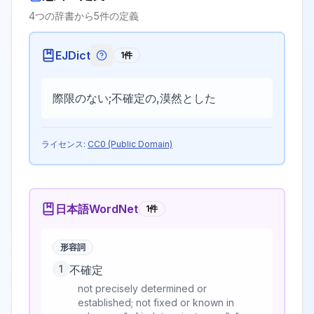
4
つの辞書から
5
件の定義
EJDict
1
件
EJDictの記号説明
際限のない;不確定の,漠然とした
ライセンス:
CC0 (Public Domain)
日本語WordNet
1
件
形容詞
1
不確定
not precisely determined or
established; not fixed or known in