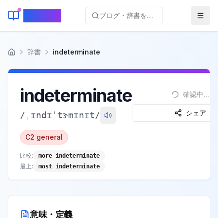
KeyLang
ブログ・辞書を検索...
辞書
indeterminate
ホーム
indeterminate
確認中...
シェア
/
ˌɪndɪˈtɝmɪnɪt
/
C2
general
比較:
more indeterminate
最上:
most indeterminate
意味・定義