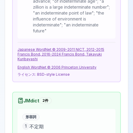
advance; "of indeterminate age"; "a
zillion is a large indeterminate number";
"an indeterminate point of law"; "the
influence of environment is
indeterminate"; "an indeterminate
future"
Japanese WordNet © 2009-2011 NICT, 2012-2015
Francis Bond, 2016-2024 Francis Bond, Takayuki
Kuribayashi
English WordNet © 2006 Princeton University
ライセンス:
BSD-style License
JMdict
2
件
形容詞
1
不定期