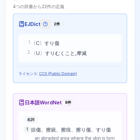
4
つの辞書から
22
件の定義
EJDict
2
件
EJDictの記号説明
1
.
〈C〉すり傷
2
.
〈U〉すりむくこと,摩滅
ライセンス:
CC0 (Public Domain)
日本語WordNet
8
件
名詞
1
掠傷、擦疵、擦痕、擦り傷、すり傷
an abraded area where the skin is torn