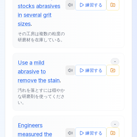
練習する
stocks
abrasives
in
several
grit
sizes
.
その工房は複数の粒度の
研磨材を在庫している。
-
Use
a
mild
練習する
abrasive
to
remove
the
stain
.
汚れを落とすには穏やか
な研磨剤を使ってくださ
い。
-
Engineers
練習する
measured
the