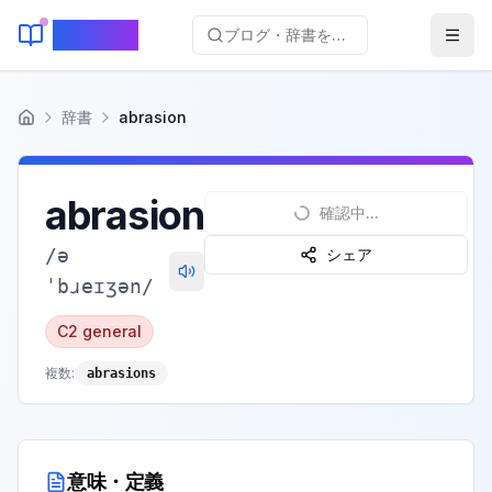
KeyLang
ブログ・辞書を検索...
辞書
abrasion
ホーム
abrasion
確認中...
/
ə
シェア
ˈbɹeɪʒən
/
C2
general
複数:
abrasions
意味・定義