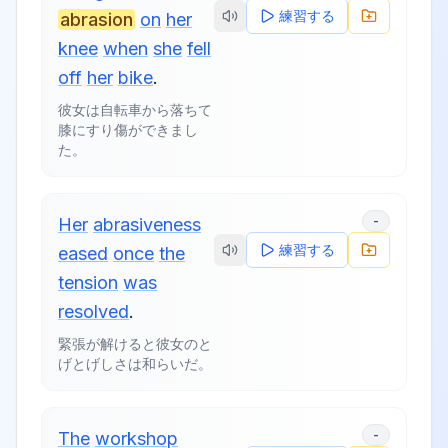
練習する
abrasion
on
her
knee
when
she
fell
off
her
bike
.
彼女は自転車から落ちて
膝にすり傷ができまし
た。
-
Her
abrasiveness
練習する
eased
once
the
tension
was
resolved
.
緊張が解けると彼女のと
げとげしさは和らいだ。
-
The
workshop