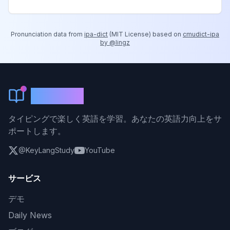
Pronunciation data from
ipa-dict
(
MIT License
) based on
cmudict-ipa
by @lingz
KeyLang
タイピングで楽しく英語を学習。あなたの英語力向上をサ
ポートします。
@KeyLangStudy
YouTube
サービス
デモ
Daily News