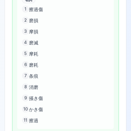
1
擦過傷
2
磨損
3
摩損
4
磨滅
5
摩耗
6
磨耗
7
条痕
8
消磨
9
掻き傷
10
かき傷
11
擦過