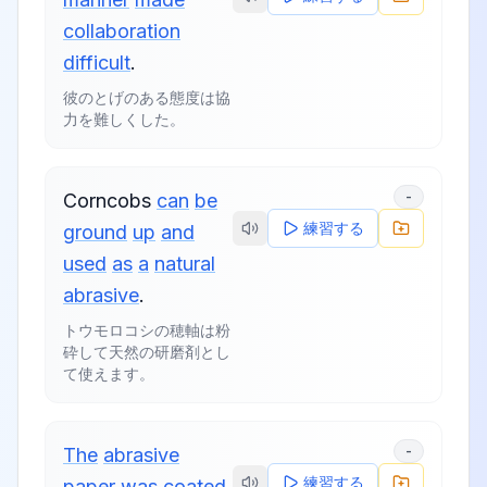
collaboration
difficult
.
彼のとげのある態度は協
力を難しくした。
-
Corncobs
can
be
練習する
ground
up
and
used
as
a
natural
abrasive
.
トウモロコシの穂軸は粉
砕して天然の研磨剤とし
て使えます。
-
The
abrasive
練習する
paper
was
coated