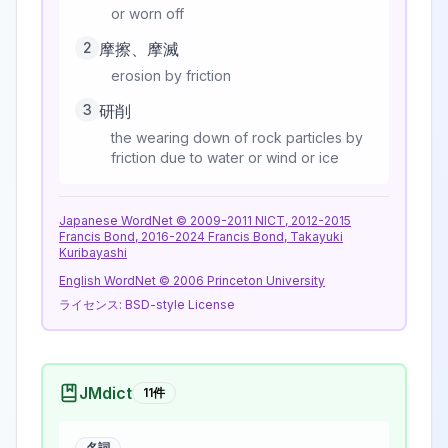
or worn off
2
摩擦、摩滅
erosion by friction
3
研削
the wearing down of rock particles by
friction due to water or wind or ice
Japanese WordNet © 2009-2011 NICT, 2012-2015
Francis Bond, 2016-2024 Francis Bond, Takayuki
Kuribayashi
English WordNet © 2006 Princeton University
ライセンス:
BSD-style License
JMdict
11
件
名詞