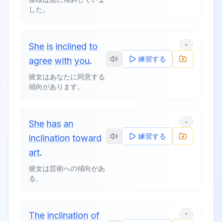
した。
-
She
is
inclined
to
練習する
agree
with
you
.
彼女はあなたに同意する
傾向があります。
-
She
has
an
練習する
inclination
toward
art
.
彼女は芸術への傾向があ
る。
-
The
inclination
of