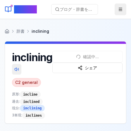
KeyLang
ブログ・辞書を検索...
辞書
inclining
ホーム
inclining
確認中...
シェア
C2
general
原形:
incline
過去
:
inclined
現分
:
inclining
3単現
:
inclines