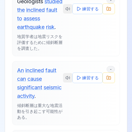
-
Geologists
studied
練習する
the
inclined
fault
to
assess
earthquake
risk
.
地質学者は地震リスクを
評価するために傾斜断層
を調査した。
-
An
inclined
fault
練習する
can
cause
significant
seismic
activity
.
傾斜断層は重大な地震活
動を引き起こす可能性が
ある。