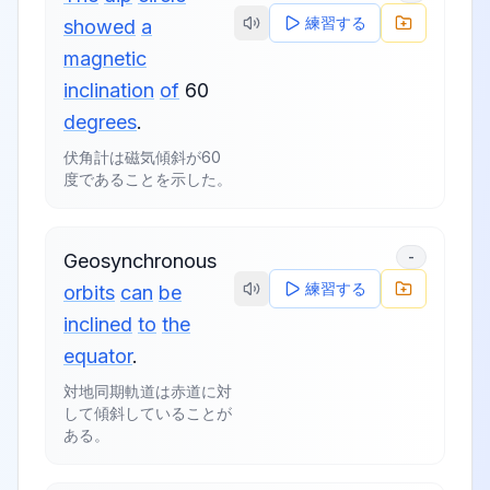
練習する
showed
a
magnetic
inclination
of
60
degrees
.
伏角計は磁気傾斜が60
度であることを示した。
-
Geosynchronous
練習する
orbits
can
be
inclined
to
the
equator
.
対地同期軌道は赤道に対
して傾斜していることが
ある。