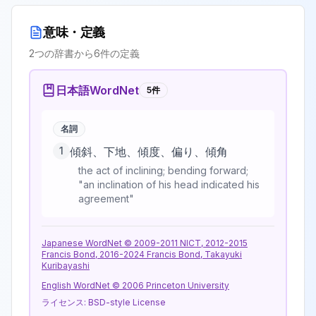
意味・定義
2
つの辞書から
6
件の定義
日本語WordNet
5
件
名詞
1
傾斜、下地、傾度、偏り、傾角
the act of inclining; bending forward;
"an inclination of his head indicated his
agreement"
Japanese WordNet © 2009-2011 NICT, 2012-2015
Francis Bond, 2016-2024 Francis Bond, Takayuki
Kuribayashi
English WordNet © 2006 Princeton University
ライセンス:
BSD-style License