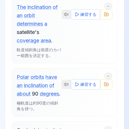
-
The
inclination
of
練習する
an
orbit
determines
a
satellite's
coverage
area
.
軌道傾斜角は衛星のカバ
ー範囲を決定する。
-
Polar
orbits
have
練習する
an
inclination
of
about
90
degrees
.
極軌道は約90度の傾斜
角を持つ。