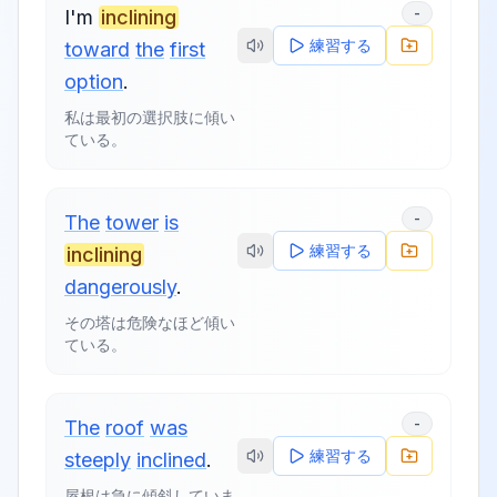
-
I'm
inclining
練習する
toward
the
first
option
.
私は最初の選択肢に傾い
ている。
-
The
tower
is
練習する
inclining
dangerously
.
その塔は危険なほど傾い
ている。
-
The
roof
was
練習する
steeply
inclined
.
屋根は急に傾斜していま