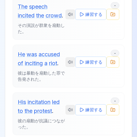
-
The
speech
練習する
incited
the
crowd
.
その演説が群衆を扇動し
た。
-
He
was
accused
練習する
of
inciting
a
riot
.
彼は暴動を扇動した罪で
告発された。
-
His
incitation
led
練習する
to
the
protest
.
彼の扇動が抗議につなが
った。