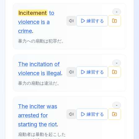
-
Incitement
to
練習する
violence
is
a
crime
.
暴力への扇動は犯罪だ。
-
The
incitation
of
練習する
violence
is
illegal
.
暴力の扇動は違法だ。
-
The
inciter
was
練習する
arrested
for
starting
the
riot
.
扇動者は暴動を起こした