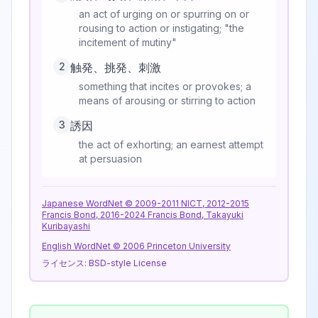
an act of urging on or spurring on or
rousing to action or instigating; "the
incitement of mutiny"
2
触発、挑発、刺激
something that incites or provokes; a
means of arousing or stirring to action
3
誘因
the act of exhorting; an earnest attempt
at persuasion
Japanese WordNet © 2009-2011 NICT, 2012-2015
Francis Bond, 2016-2024 Francis Bond, Takayuki
Kuribayashi
English WordNet © 2006 Princeton University
ライセンス:
BSD-style License