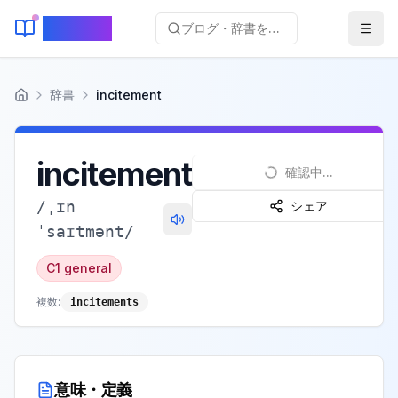
KeyLang
ブログ・辞書を検索...
辞書
incitement
ホーム
incitement
確認中...
/
ˌɪn
シェア
ˈsaɪtmənt
/
C1
general
複数:
incitements
意味・定義