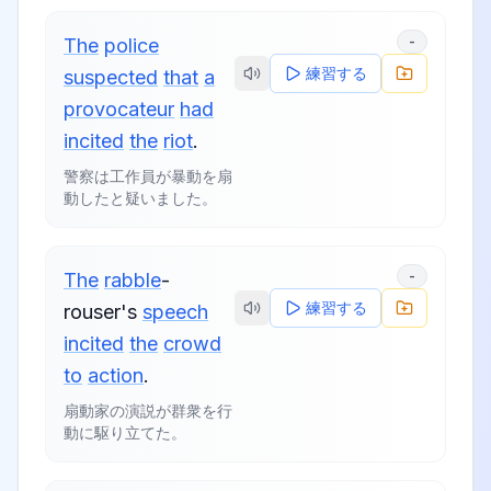
-
The
police
練習する
suspected
that
a
provocateur
had
incited
the
riot
.
警察は工作員が暴動を扇
動したと疑いました。
-
The
rabble
-
練習する
rouser's
speech
incited
the
crowd
to
action
.
扇動家の演説が群衆を行
動に駆り立てた。