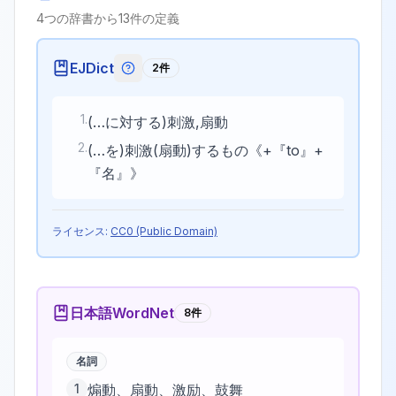
4
つの辞書から
13
件の定義
EJDict
2
件
EJDictの記号説明
1
.
(…に対する)刺激,扇動
2
.
(…を)刺激(扇動)するもの《+『to』+
『名』》
ライセンス:
CC0 (Public Domain)
日本語WordNet
8
件
名詞
1
煽動、扇動、激励、鼓舞