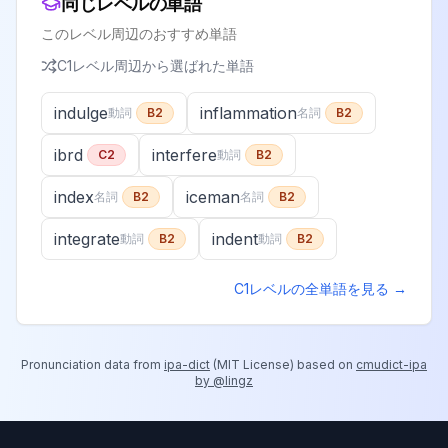
同じレベルの単語
このレベル周辺のおすすめ単語
C1
レベル周辺から選ばれた単語
indulge
inflammation
動詞
B2
名詞
B2
ibrd
interfere
C2
動詞
B2
index
iceman
名詞
B2
名詞
B2
integrate
indent
動詞
B2
動詞
B2
C1
レベルの全単語を見る →
Pronunciation data from
ipa-dict
(
MIT License
) based on
cmudict-ipa
by @lingz