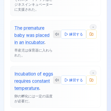
ジネスインキュベーター
に支援された。
-
The
premature
練習する
baby
was
placed
in
an
incubator
.
早産児は保育器に入れら
れた。
-
Incubation
of
eggs
練習する
requires
constant
temperature
.
卵の孵化には一定の温度
が必要だ。