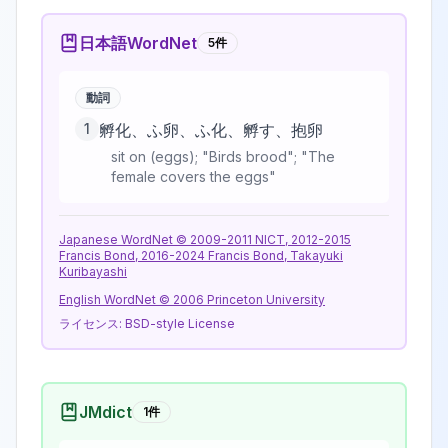
日本語WordNet
5
件
動詞
1
孵化、ふ卵、ふ化、孵す、抱卵
sit on (eggs); "Birds brood"; "The
female covers the eggs"
Japanese WordNet © 2009-2011 NICT, 2012-2015
Francis Bond, 2016-2024 Francis Bond, Takayuki
Kuribayashi
English WordNet © 2006 Princeton University
ライセンス:
BSD-style License
JMdict
1
件