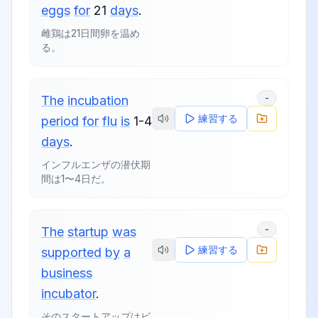
eggs
for
21
days
.
雌鶏は21日間卵を温め
る。
-
The
incubation
練習する
period
for
flu
is
1-4
days
.
インフルエンザの潜伏期
間は1〜4日だ。
-
The
startup
was
練習する
supported
by
a
business
incubator
.
そのスタートアップはビ