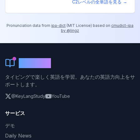
C2
レベルの全単語を見る →
Pronunciation data from
ipa-dict
(
MIT License
) based on
cmudict-ipa
by @lingz
KeyLang
タイピングで楽しく英語を学習。あなたの英語力向上をサ
ポートします。
@KeyLangStudy
YouTube
サービス
デモ
Daily News