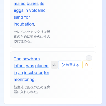
maleo
buries
its
eggs
in
volcanic
sand
for
incubation
.
セレベスツカツクリは孵
化のために卵を火山性の
砂に埋める。
-
The
newborn
練習する
infant
was
placed
in
an
incubator
for
monitoring
.
新生児は監視のため保育
器に入れられた。