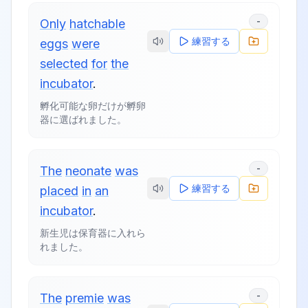
-
Only
hatchable
練習する
eggs
were
selected
for
the
incubator
.
孵化可能な卵だけが孵卵
器に選ばれました。
-
The
neonate
was
練習する
placed
in
an
incubator
.
新生児は保育器に入れら
れました。
-
The
premie
was