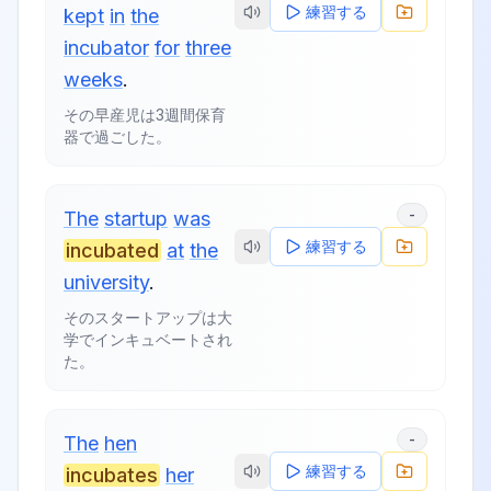
練習する
kept
in
the
incubator
for
three
weeks
.
その早産児は3週間保育
器で過ごした。
-
The
startup
was
練習する
incubated
at
the
university
.
そのスタートアップは大
学でインキュベートされ
た。
-
The
hen
練習する
incubates
her