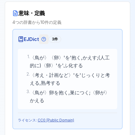
意味・定義
4
つの辞書から
10
件の定義
EJDict
3
件
EJDictの記号説明
1
.
〈鳥が〉〈卵〉'を'抱く,かえす;(人工
的に)〈卵〉'を'ふ化する
2
.
〈考え・計画など〉'を'じっくりと考
える,熟考する
3
.
〈鳥が〉卵を抱く,巣につく;〈卵が〉
かえる
ライセンス:
CC0 (Public Domain)