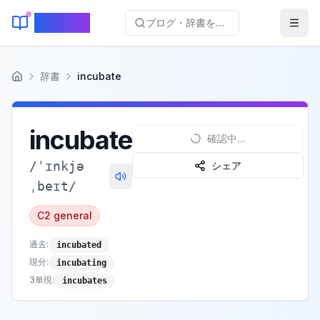
KeyLang
ブログ・辞書を検索...
辞書
incubate
ホーム
incubate
確認中...
/
ˈɪnkjə
シェア
ˌbeɪt
/
C2
general
過去
:
incubated
現分
:
incubating
3単現
:
incubates