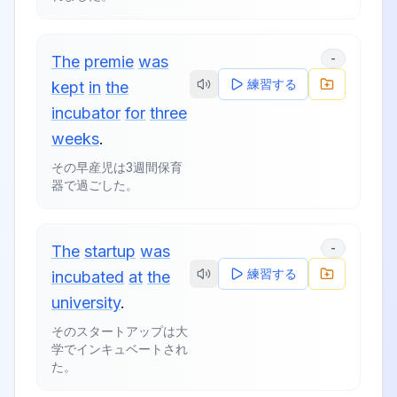
-
The
premie
was
練習する
kept
in
the
incubator
for
three
weeks
.
その早産児は3週間保育
器で過ごした。
-
The
startup
was
練習する
incubated
at
the
university
.
そのスタートアップは大
学でインキュベートされ
た。