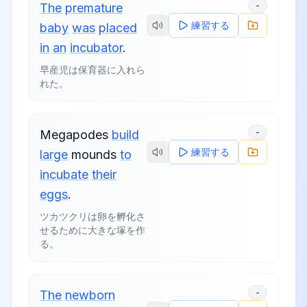
-
The
premature
練習する
baby
was
placed
in
an
incubator
.
早産児は保育器に入れら
れた。
-
Megapodes
build
練習する
large
mounds
to
incubate
their
eggs
.
ツカツクリは卵を孵化さ
せるために大きな塚を作
る。
-
The
newborn