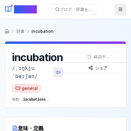
KeyLang
ブログ・辞書を検索...
辞書
incubation
ホーム
incubation
確認中...
/
ˌɪŋkju
シェア
ˈbeɪʃən
/
C2
general
複数:
incubations
意味・定義