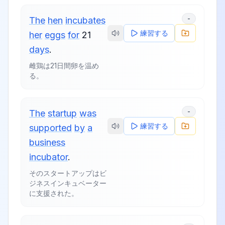
-
The
hen
incubates
練習する
her
eggs
for
21
days
.
雌鶏は21日間卵を温め
る。
-
The
startup
was
練習する
supported
by
a
business
incubator
.
そのスタートアップはビ
ジネスインキュベーター
に支援された。