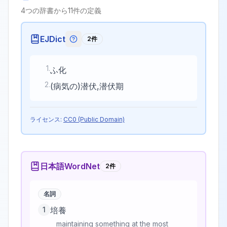
4
つの辞書から
11
件の定義
EJDict
2
件
EJDictの記号説明
1
.
ふ化
2
.
(病気の)潜伏,潜伏期
ライセンス:
CC0 (Public Domain)
日本語WordNet
2
件
名詞
1
培養
maintaining something at the most