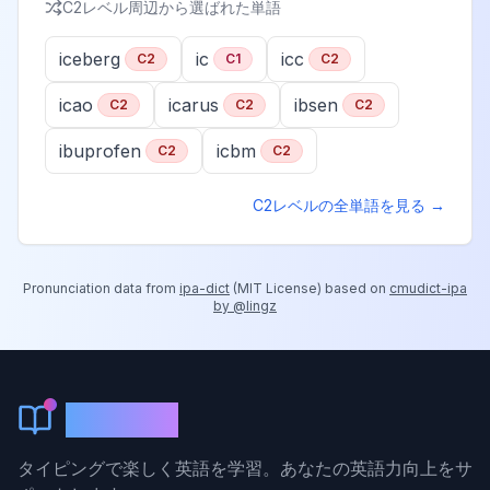
C2
レベル周辺から選ばれた単語
iceberg
ic
icc
C2
C1
C2
icao
icarus
ibsen
C2
C2
C2
ibuprofen
icbm
C2
C2
C2
レベルの全単語を見る →
Pronunciation data from
ipa-dict
(
MIT License
) based on
cmudict-ipa
by @lingz
KeyLang
タイピングで楽しく英語を学習。あなたの英語力向上をサ