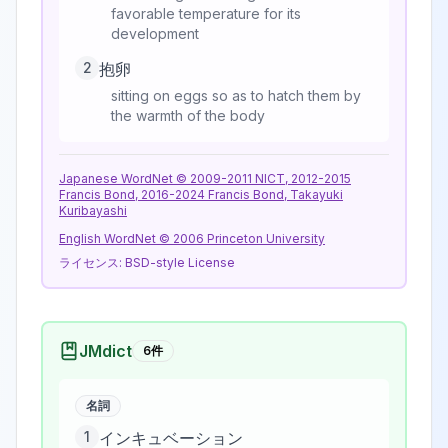
favorable temperature for its
development
2
抱卵
sitting on eggs so as to hatch them by
the warmth of the body
Japanese WordNet © 2009-2011 NICT, 2012-2015
Francis Bond, 2016-2024 Francis Bond, Takayuki
Kuribayashi
English WordNet © 2006 Princeton University
ライセンス:
BSD-style License
JMdict
6
件
名詞
1
インキュベーション