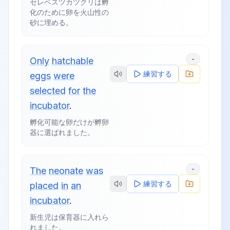
セレベスツカツクリは孵
化のために卵を火山性の
砂に埋める。
-
Only
hatchable
練習する
eggs
were
selected
for
the
incubator
.
孵化可能な卵だけが孵卵
器に選ばれました。
-
The
neonate
was
練習する
placed
in
an
incubator
.
新生児は保育器に入れら
れました。