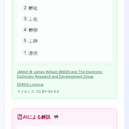
2
孵化
3
ふ化
4
孵卵
5
ふ卵
1
潜伏
JMdict © James William BREEN and The Electronic
Dictionary Research and Development Group
EDRDG Licence
ライセンス:
CC BY-SA 4.0
AIによる解説
1
件