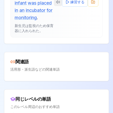
練習する
infant
was
placed
in
an
incubator
for
monitoring
.
新生児は監視のため保育
器に入れられた。
関連語
活用形・派生語などの関連単語
同じレベルの単語
このレベル周辺のおすすめ単語