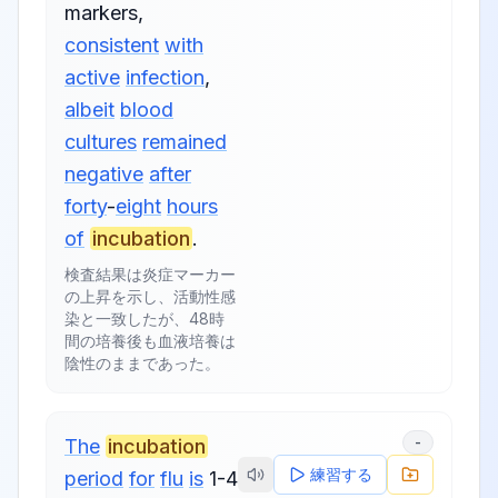
markers
,
consistent
with
active
infection
,
albeit
blood
cultures
remained
negative
after
forty
-
eight
hours
of
incubation
.
検査結果は炎症マーカー
の上昇を示し、活動性感
染と一致したが、48時
間の培養後も血液培養は
陰性のままであった。
-
The
incubation
練習する
period
for
flu
is
1-4