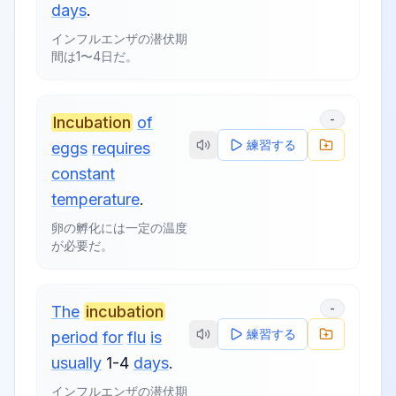
days
.
インフルエンザの潜伏期
間は1〜4日だ。
-
Incubation
of
練習する
eggs
requires
constant
temperature
.
卵の孵化には一定の温度
が必要だ。
-
The
incubation
練習する
period
for
flu
is
usually
1-4
days
.
インフルエンザの潜伏期