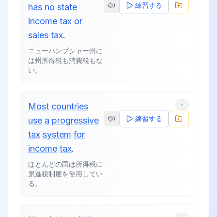
練習する
has
no
state
income
tax
or
sales
tax
.
ニューハンプシャー州に
は州所得税も消費税もな
い。
-
Most
countries
練習する
use
a
progressive
tax
system
for
income
tax
.
ほとんどの国は所得税に
累進税制度を使用してい
る。