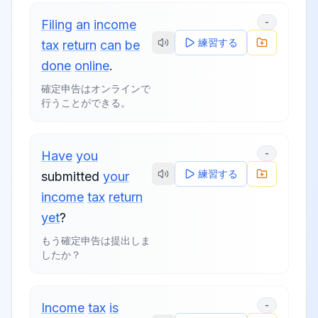
-
Filing
an
income
練習する
tax
return
can
be
done
online
.
確定申告はオンラインで
行うことができる。
-
Have
you
練習する
submitted
your
income
tax
return
yet
?
もう確定申告は提出しま
したか？
-
Income
tax
is