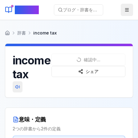
KeyLang
ブログ・辞書を検索...
辞書
income tax
ホーム
income
確認中...
tax
シェア
意味・定義
2
つの辞書から
2
件の定義