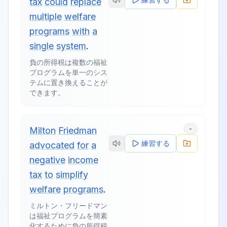
tax
could
replace
multiple
welfare
programs
with
a
single
system
.
負の所得税は複数の福祉
プログラムを単一のシス
テムに置き換えることが
できます。
-
Milton
Friedman
練習する
advocated
for
a
negative
income
tax
to
simplify
welfare
programs
.
ミルトン・フリードマン
は福祉プログラムを簡素
化するために負の所得税