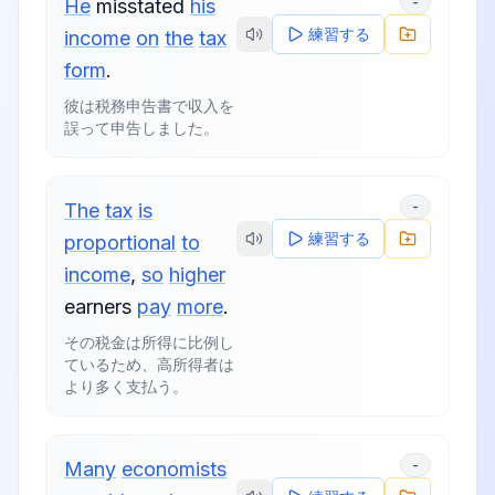
-
He
misstated
his
練習する
income
on
the
tax
form
.
彼は税務申告書で収入を
誤って申告しました。
-
The
tax
is
練習する
proportional
to
income
,
so
higher
earners
pay
more
.
その税金は所得に比例し
ているため、高所得者は
より多く支払う。
-
Many
economists