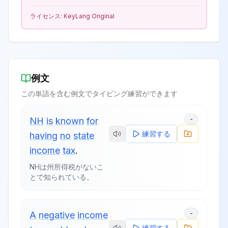
ライセンス:
KeyLang Original
例文
この単語を含む例文でタイピング練習ができます
-
NH
is
known
for
練習する
having
no
state
income
tax
.
NHは州所得税がないこ
とで知られている。
-
A
negative
income
練習する