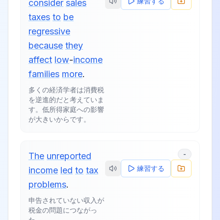
練習する
consider
sales
taxes
to
be
regressive
because
they
affect
low
-
income
families
more
.
多くの経済学者は消費税
を逆進的だと考えていま
す。低所得家庭への影響
が大きいからです。
-
The
unreported
練習する
income
led
to
tax
problems
.
申告されていない収入が
税金の問題につながっ
た。