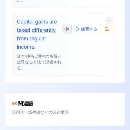
-
Capital
gains
are
練習する
taxed
differently
from
regular
income
.
資本利得は通常の所得と
は異なる方法で課税され
る。
関連語
活用形・派生語などの関連単語