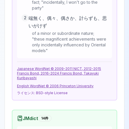
fact; "incidentally, I won't go to the
party"
2
端無く、偶々、偶さか、計らずも、思
いがけず
of a minor or subordinate nature;
"these magnificent achievements were
only incidentally influenced by Oriental
models"
Japanese WordNet © 2009-2011 NICT, 2012-2015
Francis Bond, 2016-2024 Francis Bond, Takayuki
Kuribayashi
English WordNet © 2006 Princeton University
ライセンス:
BSD-style License
JMdict
14
件