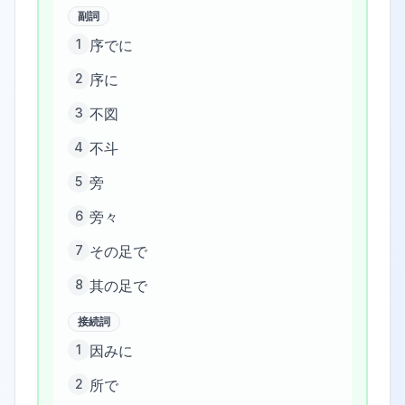
副詞
1
序でに
2
序に
3
不図
4
不斗
5
旁
6
旁々
7
その足で
8
其の足で
接続詞
1
因みに
2
所で