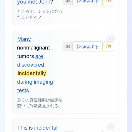
練習する
you
met
John
?
ところで、ジョンに会っ
たことある？
-
Many
練習する
nonmalignant
tumors
are
discovered
incidentally
during
imaging
tests
.
多くの良性腫瘍は画像検
査中に偶然発見される。
-
This
is
incidental