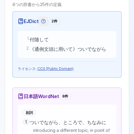
4
つの辞書から
25
件の定義
EJDict
2
件
EJDictの記号説明
1
.
付随して
2
.
《通例文頭に用いて》ついでながら
ライセンス:
CC0 (Public Domain)
日本語WordNet
8
件
副詞
1
ついでながら、ところで、ちなみに
introducing a different topic; in point of