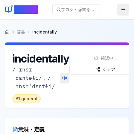
KeyLang
ブログ・辞書を検索...
辞書
incidentally
ホーム
incidentally
確認中...
/
ˌɪnsɪ
シェア
ˈdɛntəɫi
/
,
/
ˌɪnsɪˈdɛntɫi
/
B1
general
意味・定義