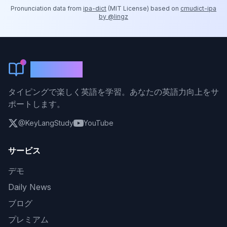
Pronunciation data from
ipa-dict
(
MIT License
) based on
cmudict-ipa
by @lingz
KeyLang
タイピングで楽しく英語を学習。あなたの英語力向上をサ
ポートします。
@KeyLangStudy
YouTube
サービス
デモ
Daily News
ブログ
プレミアム