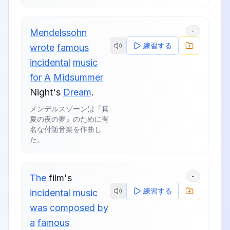
-
Mendelssohn
練習する
wrote
famous
incidental
music
for
A
Midsummer
Night's
Dream
.
メンデルスゾーンは『真
夏の夜の夢』のために有
名な付随音楽を作曲し
た。
-
The
film's
練習する
incidental
music
was
composed
by
a
famous