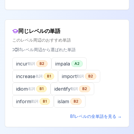
同じレベルの単語
このレベル周辺のおすすめ単語
B1
レベル周辺から選ばれた単語
incur
impala
動詞
B2
A2
increase
import
名詞
B1
動詞
B2
idiom
identify
名詞
B1
動詞
B2
inform
islam
動詞
B1
B2
B1
レベルの全単語を見る →