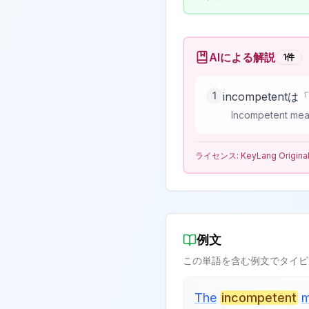
AIによる解説
1
件
1
incompete
Incompetent mean
ライセンス:
KeyLang Origina
例文
この単語を含む例文でタイピ
The
incompetent
m