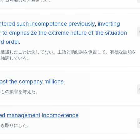
ntered
such
incompetence
previously
,
inverting
y
to
emphasize
the
extreme
nature
of
the
situation
rd
order
.
に遭遇したことは決してない。主語と助動詞を倒置して、有標な語順を
を強調している。
ost
the
company
millions
.
万もの損害を与えた。
ted
management
incompetence
.
浮き彫りにした。