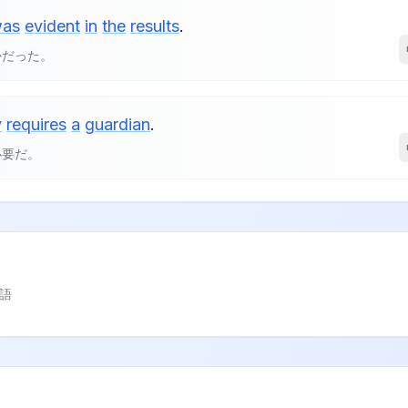
as
evident
in
the
results
.
かだった。
y
requires
a
guardian
.
必要だ。
語