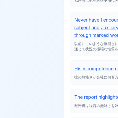
Never
have
I
encou
subject
and
auxiliar
through
marked
wo
以前にこのような無能さ
通じて状況の極端な性質
His
incompetence
c
彼の無能さが会社に何百
The
report
highligh
報告書は経営の無能さを