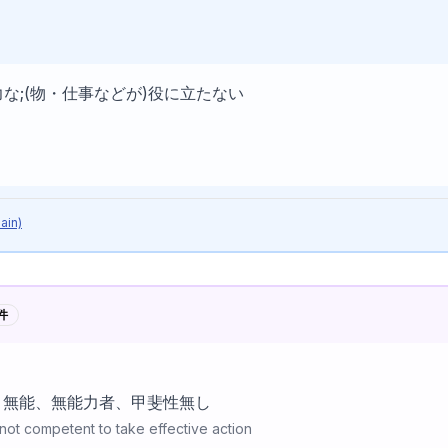
記号説明
力な;(物・仕事などが)役に立たない
ain)
件
、無能、無能力者、甲斐性無し
ot competent to take effective action