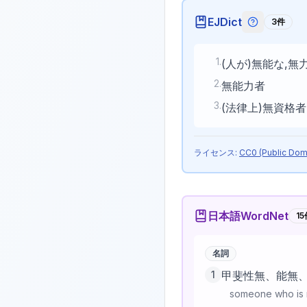
EJDict
3
件
EJDictの
1
.
(人が)無能な,無
2
.
無能力者
3
.
(法律上)無資格者
ライセンス:
CC0 (Public Dom
日本語WordNet
15
名詞
1
甲斐性無、能無
someone who is n