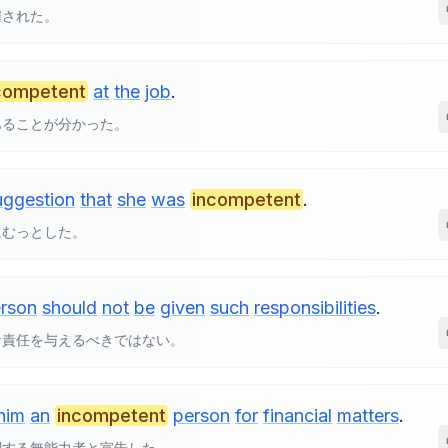
雇された。
competent
at
the
job
.
あることが分かった。
uggestion
that
she
was
incompetent
.
にむっとした。
rson
should
not
be
given
such
responsibilities
.
な責任を与えるべきではない。
him
an
incompetent
person
for
financial
matters
.
関する無能力者と宣告した。