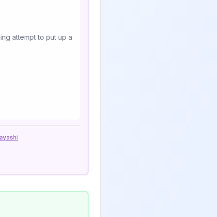
ling attempt to put up a
ayashi