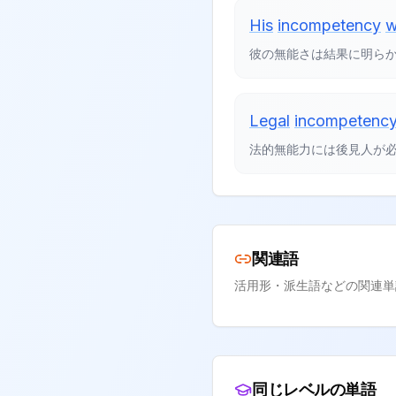
His
incompetency
w
彼の無能さは結果に明ら
Legal
incompetenc
法的無能力には後見人が
関連語
活用形・派生語などの関連単
同じレベルの単語