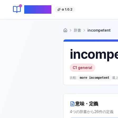
KeyLang
α 1.0.2
辞書
incompetent
ホーム
incompe
C1
general
比較:
最上
more incompetent
意味・定義
4
つの辞書から
26
件の定義