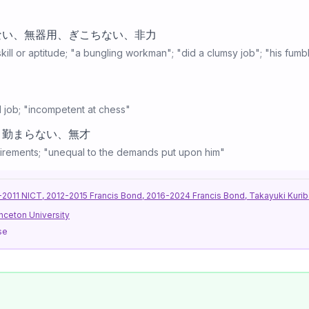
ない、無器用、ぎこちない、非力
kill or aptitude; "a bungling workman"; "did a clumsy job"; "his fumb
 job; "incompetent at chess"
、勤まらない、無才
irements; "unequal to the demands put upon him"
11 NICT, 2012-2015 Francis Bond, 2016-2024 Francis Bond, Takayuki Kurib
nceton University
se