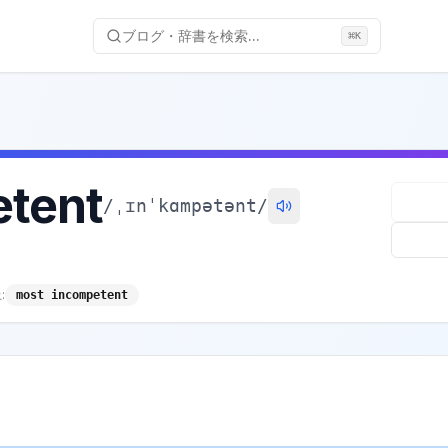
ブログ・辞書を検索...
⌘
K
tent
/
ˌɪnˈkɑmpətənt
/
:
most incompetent