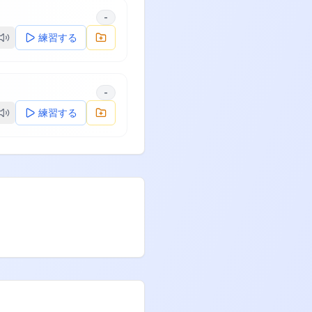
-
練習する
-
練習する