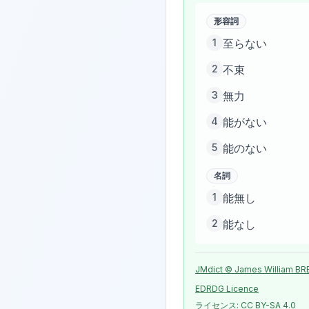
形容詞
1
至らない
2
不束
3
無力
4
能がない
5
能のない
名詞
1
能無し
2
能なし
JMdict © James William BR
EDRDG Licence
ライセンス:
CC BY-SA 4.0