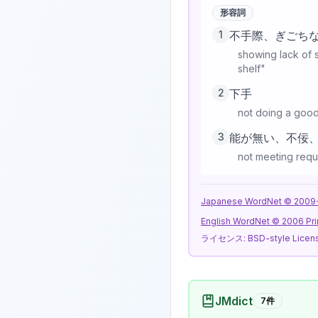
形容詞
1
不手際、ぎごち
showing lack of s
shelf"
2
下手
not doing a good
3
能が無い、不佞
not meeting requ
Japanese WordNet © 2009-20
English WordNet © 2006 Pri
ライセンス:
BSD-style Licen
JMdict
7
件