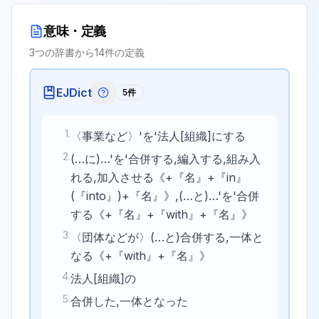
意味・定義
3
つの辞書から
14
件の定義
EJDict
5
件
EJDictの記号説明
1
.
〈事業など〉'を'法人[組織]にする
2
.
(…に)…'を'合併する,編入する,組み入
れる,加入させる《+『名』+『in』
(『into』)+『名』》,(…と)…'を'合併
する《+『名』+『with』+『名』》
3
.
〈団体などが〉(…と)合併する,一体と
なる《+『with』+『名』》
4
.
法人[組織]の
5
.
合併した,一体となった