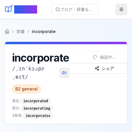
KeyLang
ブログ・辞書を検索...
辞書
incorporate
ホーム
incorporate
確認中...
/
ˌɪnˈkɔɹpɝ
シェア
ˌeɪt
/
B2
general
過去
:
incorporated
現分
:
incorporating
3単現
:
incorporates