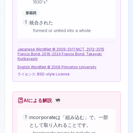
1930's"
形容詞
1
統合された
formed or united into a whole
Japanese WordNet © 2009-2011 NICT, 2012-2015
Francis Bond, 2016-2024 Francis Bond, Takayuki
Kuribayashi
English WordNet © 2006 Princeton University
ライセンス:
BSD-style License
AIによる解説
1
件
1
incorporateは「組み込む」で、一部
として取り入れることです。
Incorporate means to include or