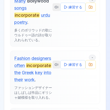
Many
Bollywood
練習する
songs
incorporate
urdu
poetry
.
多くのボリウッドの歌に
ウルドゥー語の詩が取り
入れられている。
-
Fashion
designers
練習する
often
incorporate
the
Greek
key
into
their
work
.
ファッションデザイナー
はしばしば作品にギリシ
ャ鍵模様を取り入れる。