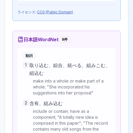
ライセンス:
CC0 (Public Domain)
日本語WordNet
8
件
動詞
1
取り込む、綜合、統べる、組みこむ、
組込む
make into a whole or make part of a
whole; "She incorporated his
suggestions into her proposal"
2
含有、組み込む
include or contain; have as a
component; "A totally new idea is
comprised in this paper"; "The record
contains many old songs from the