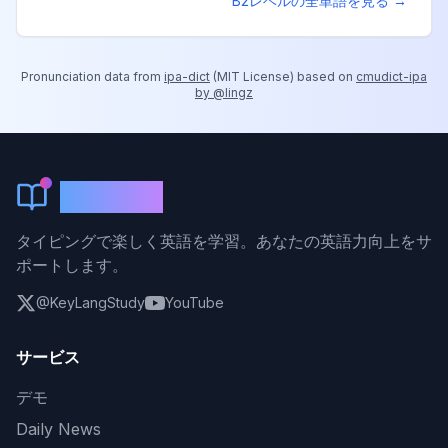
B2
レベルの全単語を見る →
Pronunciation data from
ipa-dict
(
MIT License
) based on
cmudict-ipa
by @lingz
KeyLang
タイピングで楽しく英語を学習。あなたの英語力向上をサ
ポートします。
@KeyLangStudy
YouTube
サービス
デモ
Daily News