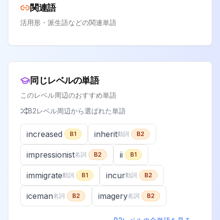
関連語
活用形・派生語などの関連単語
同じレベルの単語
このレベル周辺のおすすめ単語
B2
レベル周辺から選ばれた単語
increased
inherit
B1
動詞
B2
impressionist
ii
名詞
B2
B1
immigrate
incur
動詞
B1
動詞
B2
iceman
imagery
名詞
B2
名詞
B2