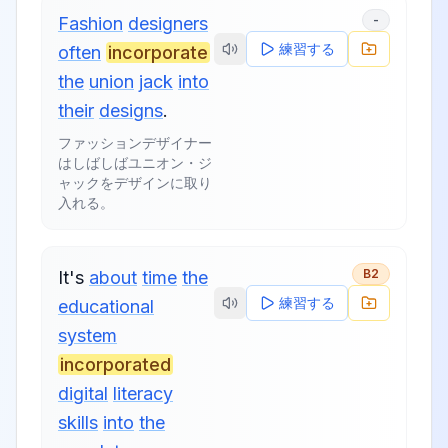
-
Fashion
designers
練習する
often
incorporate
the
union
jack
into
their
designs
.
ファッションデザイナー
はしばしばユニオン・ジ
ャックをデザインに取り
入れる。
B2
It's
about
time
the
練習する
educational
system
incorporated
digital
literacy
skills
into
the