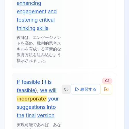
enhancing
engagement
and
fostering
critical
thinking
skills
.
教師は、エンゲージメン
トを高め、批判的思考ス
キルを育成する革新的な
教育方法を組み込むよう
指示されました。
C1
If
feasible
(
it
is
練習する
feasible
),
we
will
incorporate
your
suggestions
into
the
final
version
.
実現可能であれば、あな