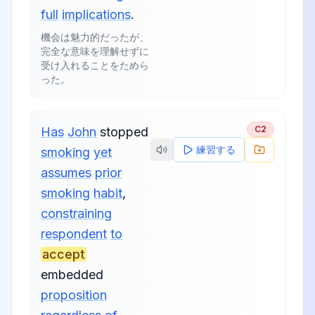
full
implications
.
機会は魅力的だったが、
完全な意味を理解せずに
受け入れることをためら
った。
C2
Has
John
stopped
練習する
smoking
yet
assumes
prior
smoking
habit
,
constraining
respondent
to
accept
embedded
proposition