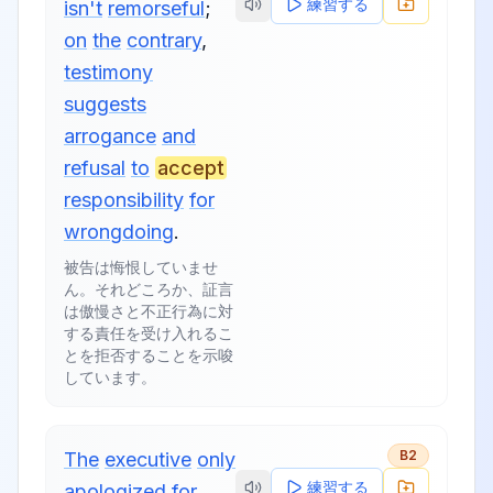
練習する
isn't
remorseful
;
on
the
contrary
,
testimony
suggests
arrogance
and
refusal
to
accept
responsibility
for
wrongdoing
.
被告は悔恨していませ
ん。それどころか、証言
は傲慢さと不正行為に対
する責任を受け入れるこ
とを拒否することを示唆
しています。
B2
The
executive
only
練習する
apologized
for