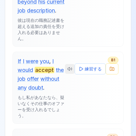
beyond
his
current
job
description
.
彼は現在の職務記述書を
超える追加の責任を受け
入れる必要はありませ
ん。
B1
If
I
were
you
,
I
練習する
would
accept
the
job
offer
without
any
doubt
.
もし私があなたなら、疑
いなくその仕事のオファ
ーを受け入れるでしょ
う。