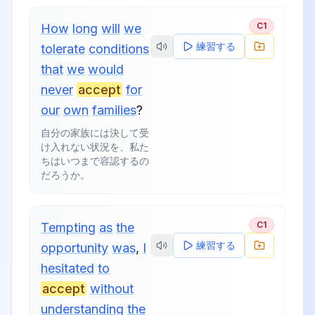
C1
How
long
will
we
練習する
tolerate
conditions
that
we
would
never
accept
for
our
own
families
?
自分の家族には決して受
け入れない状況を、私た
ちはいつまで容認するの
だろうか。
C1
Tempting
as
the
練習する
opportunity
was
,
I
hesitated
to
accept
without
understanding
the