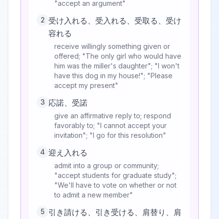
"accept an argument"
2
受け入れる、受入れる、受取る、受け
容れる
receive willingly something given or
offered; "The only girl who would have
him was the miller's daughter"; "I won't
have this dog in my house!"; "Please
accept my present"
3
応諾、受諾
give an affirmative reply to; respond
favorably to; "I cannot accept your
invitation"; "I go for this resolution"
4
迎え入れる
admit into a group or community;
"accept students for graduate study";
"We'll have to vote on whether or not
to admit a new member"
5
引き請ける、引き受ける、肩替り、肩