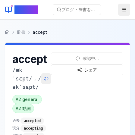
KeyLang
ブログ・辞書を検索...
辞書
accept
ホーム
accept
確認中...
/
æk
シェア
ˈsɛpt
/
,
/
əkˈsɛpt
/
A2
general
A2
動詞
過去
:
accepted
現分
:
accepting