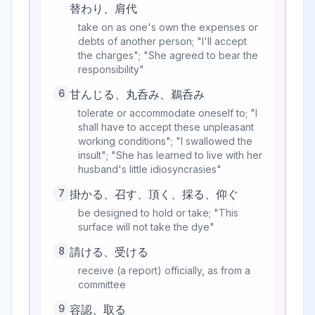
替わり、肩代
take on as one's own the expenses or
debts of another person; "I'll accept
the charges"; "She agreed to bear the
responsibility"
6
甘んじる、丸呑み、鵜呑み
tolerate or accommodate oneself to; "I
shall have to accept these unpleasant
working conditions"; "I swallowed the
insult"; "She has learned to live with her
husband's little idiosyncrasies"
7
掛かる、召す、頂く、採る、仰ぐ
be designed to hold or take; "This
surface will not take the dye"
8
請ける、受ける
receive (a report) officially, as from a
committee
9
容認、取る