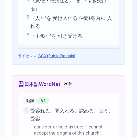
〈責任・任務など〉'を'『引き受け
る』
5
.
〈人〉'を'受け入れる,仲間(身内)に入
れる
6
.
〈手形〉'を'引き受ける
ライセンス:
CC0 (Public Domain)
日本語WordNet
29
件
動詞
A2
1
受容れる、聞入れる、認める、宜う、
受容
consider or hold as true; "I cannot
accept the dogma of this church";