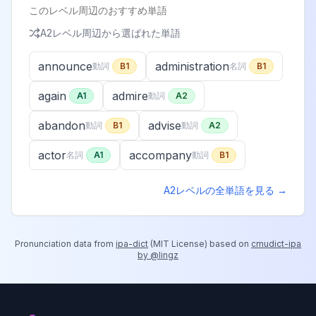
このレベル周辺のおすすめ単語
A2
レベル周辺から選ばれた単語
announce
administration
動詞
B1
名詞
B1
again
admire
A1
動詞
A2
abandon
advise
動詞
B1
動詞
A2
actor
accompany
名詞
A1
動詞
B1
A2
レベルの全単語を見る →
Pronunciation data from
ipa-dict
(
MIT License
) based on
cmudict-ipa
by @lingz