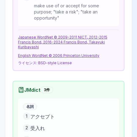
make use of or accept for some
purpose; "take a risk"; "take an
opportunity"
Japanese WordNet © 2009-2011 NICT, 2012-2015
Francis Bond, 2016-2024 Francis Bond, Takayuki
Kuribayashi
English WordNet © 2006 Princeton University
ライセンス:
BSD-style License
JMdict
3
件
名詞
1
アクセプト
2
受入れ