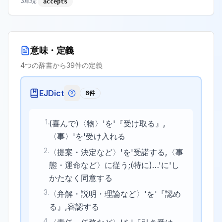
3単現
:
accepts
意味・定義
4
つの辞書から
39
件の定義
EJDict
6
件
EJDictの記号説明
1
.
(喜んで)〈物〉'を'『受け取る』,
〈事〉'を'受け入れる
2
.
〈提案・決定など〉'を'受諾する,〈事
態・運命など〉に従う;(特に)…'に'し
かたなく同意する
3
.
〈弁解・説明・理論など〉'を'『認め
る』,容認する
4
.