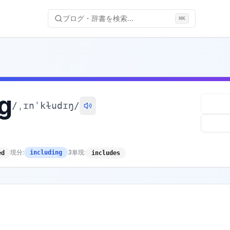
ブログ・辞書を検索...
⌘
K
ng
/
ˌɪnˈkɫudɪŋ
/
現分
:
3単現
:
including
ed
includes