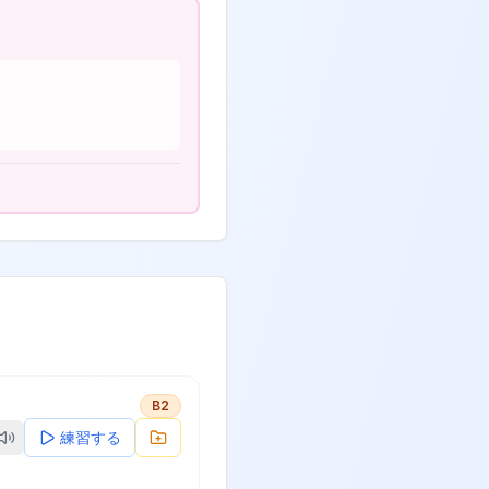
B2
練習する