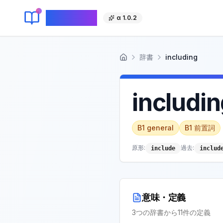
KeyLang
α 1.0.2
辞書
including
ホーム
includi
B1
general
B1
前置詞
原形:
過去
:
include
includ
意味・定義
3
つの辞書から
11
件の定義