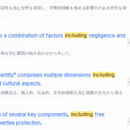
言語学を含む分野を習得し、学際的理解を進める影響力のある研究を発
m
a
combination
of
factors
including
negligence
and
計画を含む要因の組み合わせから生じた。
dentity
"
comprises
multiple
dimensions
including
d
cultural
aspects
.
構成概念は、個人的、社会的、文化的側面を含む複数の次元から成る。
s
of
several
key
components
,
including
free
iberties
protection
.