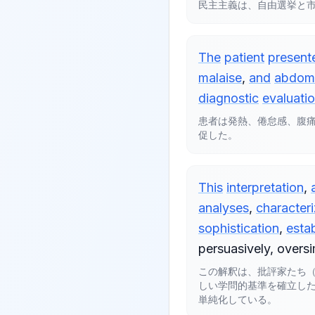
民主主義は、自由選挙と
The
patient
present
malaise
,
and
abdomi
diagnostic
evaluati
患者は発熱、倦怠感、腹
促した。
This
interpretation
,
analyses
,
character
sophistication
,
esta
persuasively
,
oversi
この解釈は、批評家たち
しい学問的基準を確立し
単純化している。