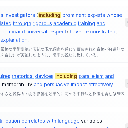
as
investigators
(
including
prominent
experts
whose
lated
through
rigorous
academic
training
and
,
command
universal
respect
)
have
demonstrated
,
explanation
.
（厳格な学術訓練と広範な現地調査を通じて蓄積された資格が普遍的な
家を含む）が実証したように、従来の説明に反している。
uires
rhetorical
devices
including
parallelism
and
g
memorability
and
persuasive
impact
effectively
.
やすさと説得力のある影響を効果的に高める平行法と反復を含む修辞装
tification
correlates
with
language
variables