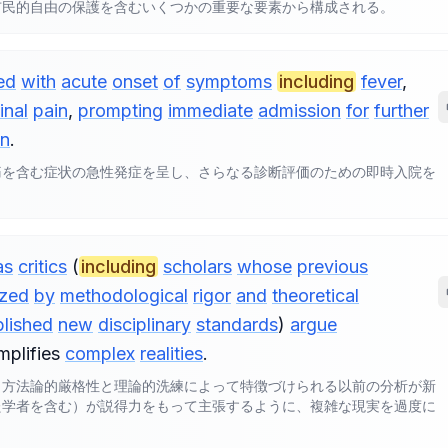
市民的自由の保護を含むいくつかの重要な要素から構成される。
ed
with
acute
onset
of
symptoms
including
fever
,
nal
pain
,
prompting
immediate
admission
for
further
on
.
痛を含む症状の急性発症を呈し、さらなる診断評価のための即時入院を
as
critics
(
including
scholars
whose
previous
ized
by
methodological
rigor
and
theoretical
blished
new
disciplinary
standards
)
argue
mplifies
complex
realities
.
（方法論的厳格性と理論的洗練によって特徴づけられる以前の分析が新
た学者を含む）が説得力をもって主張するように、複雑な現実を過度に