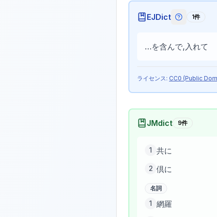
EJDict
1
件
EJDictの
…を含んで,入れて
ライセンス:
CC0 (Public Dom
JMdict
9
件
1
共に
2
倶に
名詞
1
網羅