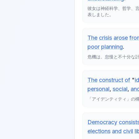
彼女は神経科学、哲学、
表しました。
The
crisis
arose
fro
poor
planning
.
危機は、怠慢と不十分な
The
construct
of
"
i
personal
,
social
,
an
「アイデンティティ」の
Democracy
consist
elections
and
civil
l