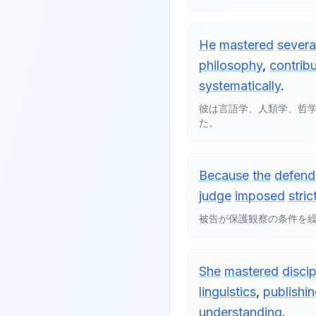
He
mastered
severa
philosophy
,
contribu
systematically
.
彼は言語学、人類学、哲
た。
Because
the
defend
judge
imposed
stric
被告が保護観察の条件を
She
mastered
discip
linguistics
,
publishi
understanding
.