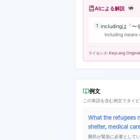
AIによる解説
1
件
1
including
Including means 
ライセンス:
KeyLang Origina
例文
この単語を含む例文でタイピ
What
the
refugees
shelter
,
medical
car
難民が緊急に必要として