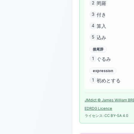
2
罔羅
3
付き
4
算入
5
込み
接尾辞
1
ぐるみ
expression
1
初めとする
JMdict © James William BR
EDRDG Licence
ライセンス:
CC BY-SA 4.0