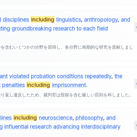
l
disciplines
including
linguistics
,
anthropology
,
and
ting
groundbreaking
research
to
each
field
学を含むいくつかの分野を習得し、各分野に画期的な研究を貢献しまし
ant
violated
probation
conditions
repeatedly
,
the
t
penalties
including
imprisonment
.
繰り返し違反したため、裁判官は投獄を含む厳しい罰則を科しました。
lines
including
neuroscience
,
philosophy
,
and
ng
influential
research
advancing
interdisciplinary